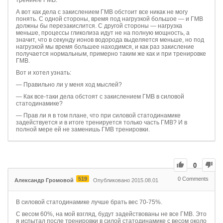
тренинге ГМВ.
А вот как дела с закислением ГМВ обстоит все никак не могу
понять. С одной стороны, время под нагрузкой большое — и ГМВ
должны бы перезакислится. С другой стороны — нагрузка
меньше, процессы гликолиза идут не на полную мощность, а
значит, что в секунду ионов водорода выделяется меньше, но под
нагрузкой мы время большее находимся, и как раз закисление
получается нормальным, примерно таким же как и при тренировке
ГМВ.
Вот и хотел узнать:
— Правильно ли у меня ход мыслей?
— Как все-таки дела обстоят с закислением ГМВ в силовой
статодинамике?
— Прав ли я в том плане, что при силовой статодинамике
задействуется и в итоге тренируется только часть ГМВ? И в
полной мере ей не заменишь ГМВ тренировки.
0
519
0
Comments
Александр Громовой
Опубликовано 2015.08.01
В силовой статодинамике лучше брать вес 70-75%.
С весом 60%, на мой взгляд, будут задействованы не все ГМВ. Это
я испытал после тренировки в силой статодинамике с весом около