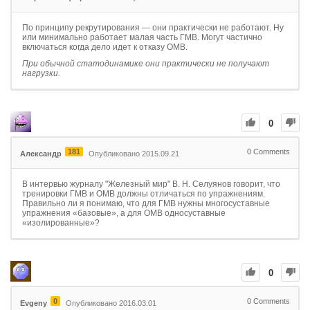
По принципу рекрутирования — они практически не работают. Ну
или минимально работает малая часть ГМВ. Могут частично
включаться когда дело идет к отказу ОМВ.
При обычной статодинамике они практически не получают
нагрузки.
0
181
0
Comments
Александр
Опубликовано 2015.09.21
В интервью журналу "Железный мир" В. Н. Селуянов говорит, что
тренировки ГМВ и ОМВ должны отличаться по упражнениям.
Правильно ли я понимаю, что для ГМВ нужны многосуставные
упражнения «базовые», а для ОМВ односуставные
«изолированные»?
0
0
0
Comments
Evgeny
Опубликовано 2016.03.01