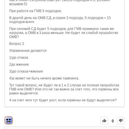
Как я понял Селуянов советует (число подходов 4-9, условно
возьмем 5)
При работе на ГМВ 5 подходов.
В другой день на ОМВ СД ,в серии 3 подхода, 5 подходов = 15
подходов всего
При силовой СД будет 5 подходов, для ГМВ примерно такая же
нагрузка, а ОМВ в 3 раза меньше. Не будет ли слабой проработки
ОМВ?
Вопрос 2
Упражнения делаются
1)до отказа
2до жжения
3)до отказа+жжения
4)а может ни быть ничего кроме пампинга.
Тут такой вопрос, не будет ли в 1 и 2 случае не полная проработка
ГМВ или ОМВ? Или это не так важно за счет того, что гормоны все
равно выделятся.
4-за счет чего тут будет рост, если гормоны не будут выделятся?
0