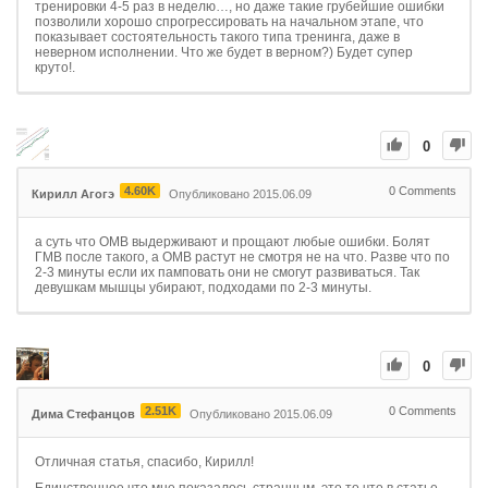
тренировки 4-5 раз в неделю…, но даже такие грубейшие ошибки
позволили хорошо спрогрессировать на начальном этапе, что
показывает состоятельность такого типа тренинга, даже в
неверном исполнении. Что же будет в верном?) Будет супер
круто!.
0
4.60K
0
Comments
Кирилл Агогэ
Опубликовано 2015.06.09
а суть что ОМВ выдерживают и прощают любые ошибки. Болят
ГМВ после такого, а ОМВ растут не смотря не на что. Разве что по
2-3 минуты если их памповать они не смогут развиваться. Так
девушкам мышцы убирают, подходами по 2-3 минуты.
0
2.51K
0
Comments
Дима Стефанцов
Опубликовано 2015.06.09
Отличная статья, спасибо, Кирилл!