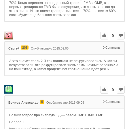
70%. Когда перешел на раздельный тренинг ГМВ и ОМВ, в на
первых тренировках ГМВ было ощущение, что часть волокон до
этого спали. И это после тренировки с весов 70% — с весом 60%
спать будет еще большая часть волокон.
0
201
0
Comments
Сергей
Опубликовано 2015.09.06
А что значит спали? Я так понимаю не рекрутировались. А как вы
почувствовали, что рекрутировали "новые" мышечные волокна? И
на ваш взгялд, о каком процентном соотношение идёт речь?
0
5
0
Comments
Волков Александр
Опубликовано 2015.09.08
Возник вопрос про силовую СД — разом ОМВ+ПМВ+ГМВ
Вопрос 1