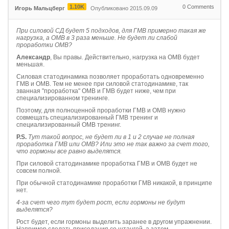
1.10K
0
Comments
Игорь Мальцберг
Опубликовано 2015.09.09
При силовой СД будет 5 подходов, для ГМВ примерно такая же
нагрузка, а ОМВ в 3 раза меньше. Не будет ли слабой
проработки ОМВ?
Александр
, Вы правы. Действительно, нагрузка на ОМВ будет
меньшая.
Силовая статодинамика позволяет проработать одновременно
ГМВ и ОМВ. Тем не менее при силовой статодинамике, так
званная "проработка" ОМВ и ГМВ будет ниже, чем при
специализированном тренинге.
Поэтому, для полноценной проработки ГМВ и ОМВ нужно
совмещать специализированный ГМВ тренинг и
специализированный ОМВ тренинг.
P.S.
Тут такой вопрос, не будет ли в 1 и 2 случае не полная
проработка ГМВ или ОМВ? Или это не так важно за счет того,
что гормоны все равно выделятся.
При силовой статодинамике проработка ГМВ и ОМВ будет не
совсем полной.
При обычной статодинамике проработки ГМВ никакой, в принципе
нет.
4-за счет чего тут будет рост, если гормоны не будут
выделятся?
Рост будет, если гормоны выделить заранее в другом упражнении.