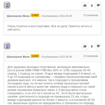
0
2.86K
0
Comments
Шаповалов Женя
Опубликовано 2015.06.09
Очень понятно и конструктивно. Всё по делу. Приятно читать и
смотреть.
0
2.86K
0
Comments
Шаповалов Женя
Опубликовано 2015.06.09
Для здоровых молодых спортменов, желающих максимально
роста разом ОМВ+ПМВ+ГМВ Вес 60% от 1ПМ, нагрузка 30-40
секунд, 1 подход, не серия. Отдых между подходами 5-8 минут, от
5 до 10 подходов за тренировку — недавно проанализировав свой
дневник выяснил, что именно так я подходил к тренировкам
последние годы, но не мог понять почему произошел резкий
скачек в росте мяса и качестве, именно когда я перешел на такой
режим тренировок буквально через 2-3 месяца меня стали
спрашивать, а не сел ли я часом на АС. Хотя были фатальные
ошибки- длительность подхода не превышала 15 сек, отдых
между подходами длился не более 1 минуты, а в основном 30-50
сек, мышечные группы не чередовались а тренились по порядку,