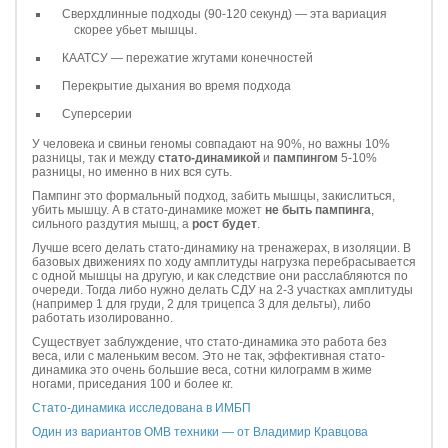
Сверхдлинные подходы (90-120 секунд) — эта вариация
скорее убьет мышцы.
КААТСУ — пережатие жгутами конечностей
Перекрытие дыхания во время подхода
Суперсерии
У человека и свиньи геномы совпадают на 90%, но важны 10%
разницы, так и между
стато-динамикой
и
пампингом
5-10%
разницы, но именно в них вся суть.
Пампинг это формальный подход, забить мышцы, закислиться,
убить мышцу. А в стато-динамике может
не быть пампинга
,
сильного раздутия мышц, а
рост будет
.
Лучше всего делать стато-динамику на тренажерах, в изоляции. В
базовых движениях по ходу амплитуды нагрузка перебрасывается
с одной мышцы на другую, и как следствие они расслабляются по
очереди. Тогда либо нужно делать СДУ на 2-3 участках амплитуды
(например 1 для груди, 2 для трицепса 3 для дельты), либо
работать изолированно.
Существует заблуждение, что стато-динамика это работа без
веса, или с маленьким весом. Это не так, эффективная стато-
динамика это очень большие веса, сотни килограмм в жиме
ногами, приседания 100 и более кг.
Стато-динамика исследована в ИМБП
Один из вариантов ОМВ техники — от Владимир Кравцова