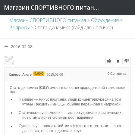
Магазин СПОРТИВНОГО питания
Магазин СПОРТИВНОГО питания
>
Обсуждения
>
Вопросы
>
Стато-динамика (гайд для новичка)
2016.02.08
0
4.60K
0
Comments
Кирилл Агогэ
2015.06.06
Стато-динамика (
СДУ
) имеет в качестве прародителей такие вещи
как:
Пампинг — минус пампинга, люди концентрируются на том
чтобы «раздуть» мышцы, обычно перебирая с нагрузкой.
Статические упражнения — долгое удержание статических
поз стимулиряет сильный рост давления
Суперслоу — почти такой-же эффект как от статики — рост
давления, тошнота, дрожание рук