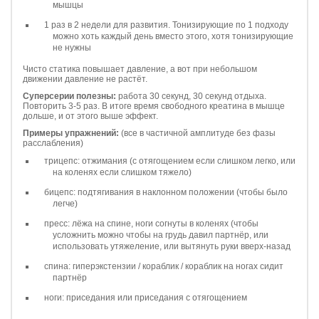
мышцы
1 раз в 2 недели для развития. Тонизирующие по 1 подходу
можно хоть каждый день вместо этого, хотя тонизирующие
не нужны
Чисто статика повышает давление, а вот при небольшом
движении давление не растёт.
Суперсерии полезны:
работа 30 секунд, 30 секунд отдыха.
Повторить 3-5 раз. В итоге время свободного креатина в мышце
дольше, и от этого выше эффект.
Примеры упражнений:
(все в частичной амплитуде без фазы
расслабления)
трицепс: отжимания (с отягощением если слишком легко, или
на коленях если слишком тяжело)
бицепс: подтягивания в наклонном положении (чтобы было
легче)
пресс: лёжа на спине, ноги согнуты в коленях (чтобы
усложнить можно чтобы на грудь давил партнёр, или
использовать утяжеление, или вытянуть руки вверх-назад
спина: гиперэкстензии / кораблик / кораблик на ногах сидит
партнёр
ноги: приседания или приседания с отягощением