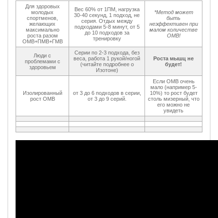
Для здоровых
Вес 60% от 1ПМ, нагрузка
молодых
*Метод может
30-40 секунд, 1 подход, не
спортменов,
быть
серия. Отдых между
желающих
неэффективен при
подходами 5-8 минут, от 5
максимально
малом количестве
до 10 подходов за
роста разом
ОМВ!
тренировку
ОМВ+ПМВ+ГМВ
Серии по 2-3 подхода, без
Люди с
веса, работа 1 рукой/ногой
Роста мышц не
проблемами с
(читайте подробнее о
будет!
здоровьем
Изотоне)
Если ОМВ очень
мало (например 5-
Изолированный
от 3 до 6 подходов в серии,
10%) то рост будет
рост ОМВ
от 3 до 9 серий.
столь мизерный, что
его можно не
увидеть