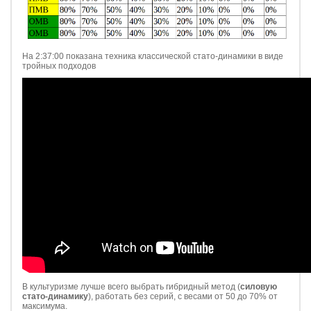
На 2:37:00 показана техника классической стато-динамики в виде
тройных подходов
В культуризме лучше всего выбрать гибридный метод (
силовую
стато-динамику
), работать без серий, с весами от 50 до 70% от
максимума.