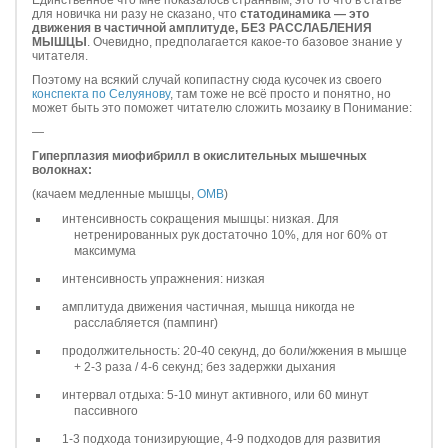
Единственное что мне показалось странным, это то что в статье
для новичка ни разу не сказано, что
статодинамика — это
движения в частичной амплитуде, БЕЗ РАССЛАБЛЕНИЯ
МЫШЦЫ
. Очевидно, предполагается какое-то базовое знание у
читателя.
Поэтому на всякий случай копипастну сюда кусочек из своего
конспекта по Селуянову
, там тоже не всё просто и понятно, но
может быть это поможет читателю сложить мозаику в Понимание:
—
Гиперплазия миофибрилл в окислительных мышечных
волокнах:
(качаем медленные мышцы,
ОМВ
)
интенсивность сокращения мышцы: низкая. Для
нетренированных рук достаточно 10%, для ног 60% от
максимума
интенсивность упражнения: низкая
амплитуда движения частичная, мышца никогда не
расслабляется (пампинг)
продолжительность: 20-40 секунд, до боли/жжения в мышце
+ 2-3 раза / 4-6 секунд; без задержки дыхания
интервал отдыха: 5-10 минут активного, или 60 минут
пассивного
1-3 подхода тонизирующие, 4-9 подходов для развития