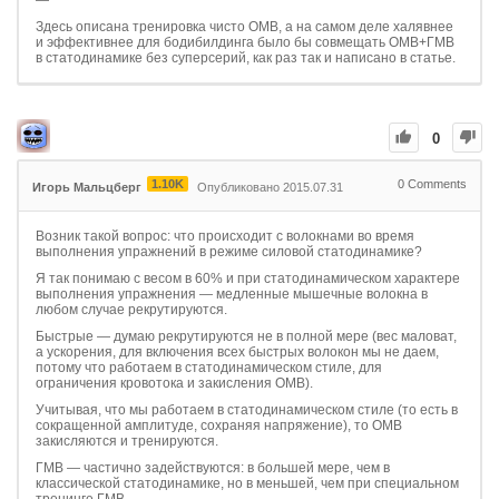
—
Здесь описана тренировка чисто ОМВ, а на самом деле халявнее
и эффективнее для бодибилдинга было бы совмещать ОМВ+ГМВ
в статодинамике без суперсерий, как раз так и написано в статье.
0
1.10K
0
Comments
Игорь Мальцберг
Опубликовано 2015.07.31
Возник такой вопрос: что происходит с волокнами во время
выполнения упражнений в режиме силовой статодинамике?
Я так понимаю с весом в 60% и при статодинамическом характере
выполнения упражнения — медленные мышечные волокна в
любом случае рекрутируются.
Быстрые — думаю рекрутируются не в полной мере (вес маловат,
а ускорения, для включения всех быстрых волокон мы не даем,
потому что работаем в статодинамическом стиле, для
ограничения кровотока и закисления ОМВ).
Учитывая, что мы работаем в статодинамическом стиле (то есть в
сокращенной амплитуде, сохраняя напряжение), то ОМВ
закисляются и тренируются.
ГМВ — частично задействуются: в большей мере, чем в
классической статодинамике, но в меньшей, чем при специальном