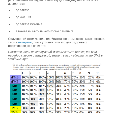
расслабления мышц, на 30-40 секунд 1 подход, не серия может
доводиться :
до отказа
до жжения
до отказа+жжения
а может ни быть ничего кроме пампинга.
Селуянов об этом методе одобрительно отзывается как в лекциях,
так и в
интервью
, лишь уточняя, что это для
здоровых
спортменов
, это не изотон.
Помните, если на следующий мышцы сильно болят, то был
перебор с весом и нагрузкой, значит у вас недостаточно ОМВ в
этой мышце!