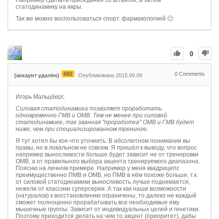
Например сделать приседания со штангой, а затем
статодинамику на икры.
Так же можно воспользоваться спорт. фармакологией 🙂
0
692
0
Comments
(аккаунт удалён)
Опубликовано 2015.09.09
Игорь Мальцберг,
Силовая статодинамика позволяет проработать
одновременно ГМВ и ОМВ. Тем не менее при силовой
статодинамике, так званная "проработка" ОМВ и ГМВ будет
ниже, чем при специализированном тренинге.
Я тут хотел бы кое-что уточнить. В абсолютном понимании вы
правы, но в локальном не совсем. Я пришёл к выводу, что вопрос
например выносливости больше будет зависит не от тренировки
ОМВ, а от правильного выбора акцента тренируемого диапазона.
Поясню на личном примере. Например у меня квадрицепс
преимущественно ПМВ и ОМВ, но ПМВ в нём похоже больше, т.к.
от силовой статодинамики выносливость лучше поднимается,
нежели от классики суперсерии. А так как наши возможности
(натуралов) к восстановлению ограничены, то далеко не каждый
сможет полноценно прорабатывать все необходимые ему
мышечные группы. Зависит от индивидуальных целей и генетики.
Поэтому приходится делать на чем то акцент (приоритет), дабы