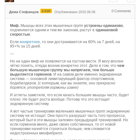
2.51K
0
Comments
Дима Стефанцов
Опубликовано 2015.06.06
Миф.
Мышцы всех этих мышечных групп
устроены одинаково
,
подчиняются одним и тем же законам, растут
с одинаковой
скоростью
.
Если
конкретнее
, то они достраиваются на 80% за 7 дней, на
95+% за 15 дней.
—
Но ни один миф не появляется на пустом месте. Я могу вполне
чётко понять, откуда возник конкретно этот. Дело в том, что
чем
б
о
льшую мышечную группу мы напрягаем, тем больше
выделяется гормонов
. И на самом деле именно эндокринная
система — основной лимитирующий фактор спортсменов,
бодибилдеров.
(с которым, как вы знаете, они прекрасно
борятся, употребляя гормоны извне)
И атлеты заметили, что если качать большие мышцы часто, будет
плохо. Не будет роста вообще. Потому что это истощит
эндокринную систему.
А вот частые тренировки маленьких мышечных групп эндокринную
систему не истощат. Они просто разрушат часть того прогресса,
который был в эти мышцы заложен предыдущей тренировкой. Но
если гормонов много, даже своих собственных, то от новой
тренировки начнётся строиться больше, чем сломается
недостроенных миофибрилл.