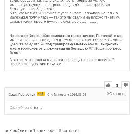
Таким образом наглядно видно, часто тренирую мелкую
мышечную группу — прогресс вроде идёт. Часто тренирую
большую — вообще плохо.
А то, что мелкая мышечная группа в итоге непропорционально
маленькая получилась — так это мы свалим на плохую генетику,
думают качки, просто нужно покачать её ещё чаще.
—
Не повторяйте ошибок описанных выше качков.
Развивайте все
мышечные группы по одним и тем же правилам. Особое внимание
уделите тому, чтобы
под тренировку маленькой МГ выделить
много гормонов от упражнений на большую МГ
. Тогда
прогресс
будет
.
А вот то, что я сказал выше, как переводится на язык качков?
Правильно,
"ДЕЛАЙТЕ БАЗУ!!!"
1
446
0
Comments
Саша Пастернак
Опубликовано 2015.06.06
Спасибо за ответы.
или войдите в 1 клик через ВКонтакте: