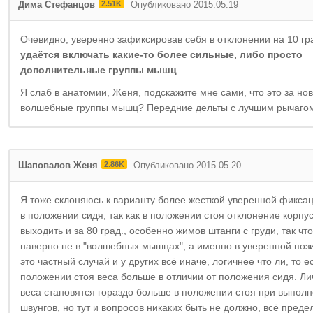
Дима Стефанцов
2.51K
Опубликовано 2015.05.19
Очевидно, уверенно зафиксировав себя в отклонении на 10 гр
удаётся включать какие-то более сильные, либо просто
дополнительные группы мышц
.
Я слаб в анатомии, Женя, подскажите мне сами, что это за но
волшебные группы мышц? Передние дельты с лучшим рычаго
Шаповалов Женя
2.86K
Опубликовано 2015.05.20
Я тоже склоняюсь к варианту более жесткой уверенной фикса
в положении сидя, так как в положении стоя отклонение корпу
выходить и за 80 град., особенно жимов штанги с груди, так чт
наверно не в "волшебных мышцах", а именно в уверенной поз
это частный случай и у других всё иначе, логичнее что ли, то ес
положении стоя веса больше в отличии от положения сидя. Ли
веса становятся гораздо больше в положении стоя при выпол
швунгов, но тут и вопросов никаких быть не должно, всё преде