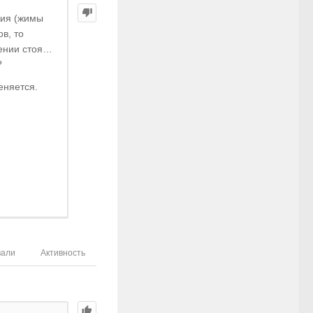
ния (жимы
в, то
жении стоя…
?
еняется.
вали
Активность