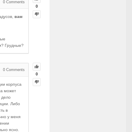
0
Comments
0
адусов,
вам
вые
м? Грудные?
0
Comments
0
ции корпуса
са может
о дело
иции. Либо
ть в
чно у меня
нении
льно ясно.