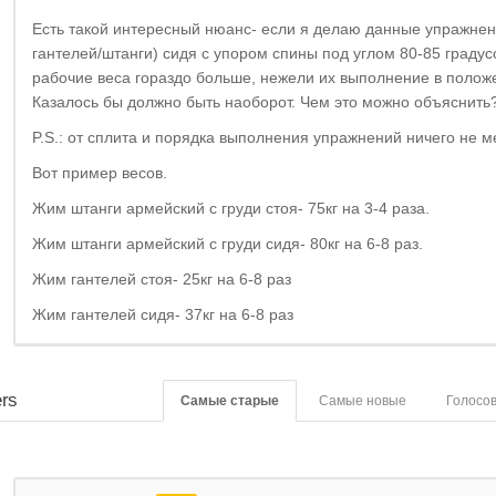
Есть такой интересный нюанс- если я делаю данные упражне
гантелей/штанги) сидя с упором спины под углом 80-85 градусо
рабочие веса гораздо больше, нежели их выполнение в поло
Казалось бы должно быть наоборот. Чем это можно объяснить
P.S.: от сплита и порядка выполнения упражнений ничего не м
Вот пример весов.
Жим штанги армейский с груди стоя- 75кг на 3-4 раза.
Жим штанги армейский с груди сидя- 80кг на 6-8 раз.
Жим гантелей стоя- 25кг на 6-8 раз
Жим гантелей сидя- 37кг на 6-8 раз
rs
Самые старые
Самые новые
Голосо