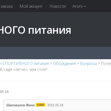
заказа
Мой аккаунт
Новости
Агогэ
НОГО питания
н СПОРТИВНОГО питания
>
Обсуждения
>
Вопросы
>
Поче
й, сидя «легче», чем стоя?
05.18
Шаповалов Женя
2.86K
2015.05.18