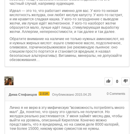
частный случай, например худеющие.
Идеал — это то, что работает именно для вас. У кого-то низкая
кислотность желудка, они любят кислую капусту. У кого-то гастрит,
и им нравится сладкая кашка. У кого-то затруднение с выводом
желчи, им лучше идёт желчегонное. У кого-то наоборот желчи
образуется мало, лучше идёт пища, стимулирующая выработку
желчи. Аллергии, непереностимости, и так далее и так далее.
Обратите внимание на наличие не только нужных аминокислот, но
и нужных жирных кислот: ешьте сливочное масло, подсолнечное,
оливковое, горчичное/рыжиковое (не рекомендую льняное: оно
слишком просто портится и становится вредным; я назвал
безопасные альтернативы). Витамины, минералы, не допускайте
обезвоживания…
0
2.51K
0
Comments
Дима Стефанцов
Опубликовано 2015.04.25
Лично я не верю в эту мифическую "возможность потреблять много
ккал". Да, понятно, что сразу это сделать не получится. Но
желудок реально растягивается. У меня займёт месяц-два, чтобы
выйти на уровень, описанный Кириллом. Конечно можно
представить, что я вундеркинд, но на самом деле 8000 калорий,
тем более 15000, никому кроме сумоистов не нужны.