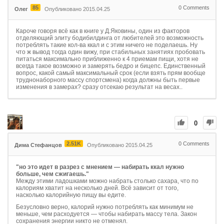
85
0
Comments
Олег
Опубликовано 2015.04.25
Кароче говоря всё как в книге у Д.Яковины, один из факторов
отделяющий элиту бодибилдинга от любителей это возможность
потреблять такие кол-ва ккал и с этим ничего не поделаешь. Ну
что ж вывод тогда один вижу, при стабильных занятиях пробовать
питаться максимально приближенно к 4 приемам пищи, хотя не
всегда такое возможно и замерять бедро и бицепс. Единственный
вопрос, какой самый максимальный срок (если взять прям вообще
труднонаборного массу спортсмена) когда должны быть первые
изменения в замерах? сразу отсекаю результат на весах..
0
2.51K
0
Comments
Дима Стефанцов
Опубликовано 2015.04.25
"но это идет в разрез с мнением — набирать ккал нужно
больше, чем сжигаешь."
Между этими ладошками можно набрать столько сахара, что по
калориям хватит на несколько дней. Всё зависит от того,
насколько калорийную пищу вы едите.
Безусловно верно, калорий нужно потреблять как минимум не
меньше, чем расходуется — чтобы набирать массу тела. Закон
сохранения энергии никто не отменял.