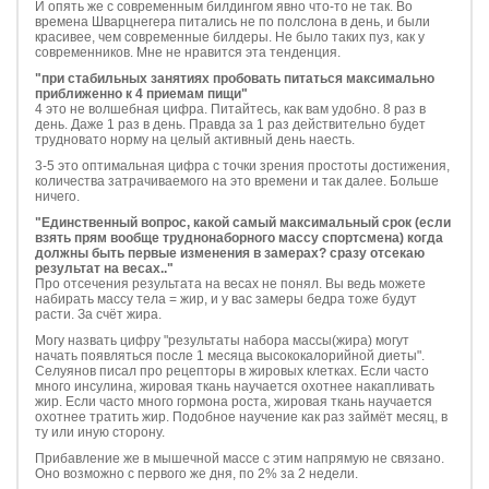
И опять же с современным билдингом явно что-то не так. Во
времена Шварцнегера питались не по полслона в день, и были
красивее, чем современные билдеры. Не было таких пуз, как у
современников. Мне не нравится эта тенденция.
"при стабильных занятиях пробовать питаться максимально
приближенно к 4 приемам пищи"
4 это не волшебная цифра. Питайтесь, как вам удобно. 8 раз в
день. Даже 1 раз в день. Правда за 1 раз действительно будет
трудновато норму на целый активный день наесть.
3-5 это оптимальная цифра с точки зрения простоты достижения,
количества затрачиваемого на это времени и так далее. Больше
ничего.
"Единственный вопрос, какой самый максимальный срок (если
взять прям вообще труднонаборного массу спортсмена) когда
должны быть первые изменения в замерах? сразу отсекаю
результат на весах.."
Про отсечения результата на весах не понял. Вы ведь можете
набирать массу тела = жир, и у вас замеры бедра тоже будут
расти. За счёт жира.
Могу назвать цифру "результаты набора массы(жира) могут
начать появляться после 1 месяца высококалорийной диеты".
Селуянов писал про рецепторы в жировых клетках. Если часто
много инсулина, жировая ткань научается охотнее накапливать
жир. Если часто много гормона роста, жировая ткань научается
охотнее тратить жир. Подобное научение как раз займёт месяц, в
ту или иную сторону.
Прибавление же в мышечной массе с этим напрямую не связано.
Оно возможно с первого же дня, по 2% за 2 недели.