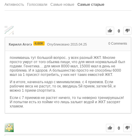
Активность
Голосовали
Самые новые
Самые старые
0
4.60K
0
Comments
Кирилл Агогэ
Опубликовано 2015.04.25
понимаешь тут большой вопрос.. у всех разный ЖКТ. Многие
просто умрут от того обьема пищи, что для меня нормальный был
годами. Генетика… для меня 8000 ккал, 15000 ккал в день не
проблема. И я здоров. А большинство просто не способны 6000
ккал за 1 присест потребить, у них нет таких емкостей ЖКТ.
И в итоге, начинать надо с минимализма. с 4 приемов. Если
рабочие веса не растут, то ок, вводишь 5й прием, затем 6й, и
можно 1 прием спортпита.
Если с 7 приемов не растет ничего, то ты неверно тренируешься!
И попытки есть хз пойми что лишь зальют водой и ЖКТ засорят
хламом.
0