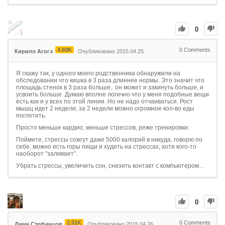
0
4.60K
0
Comments
Кирилл Агогэ
Опубликовано 2015.04.25
Я скажу так, у одного моего родственника обнаружили на
обследовании что кишка в 3 раза длиннее нормы. Это значит что
площадь стенок в 3 раза больше.. он может и закинуть больше, и
усвоить больше. Думаю вполне логично что у меня подобные вещи
есть как и у всех по этой линии. Но не надо отчаиваться. Рост
мышц идет 2 недели, за 2 недели можно огромное кол-во еды
поглотить.
Просто меньше кардио, меньше стрессов, реже тренировки.
Поймите, стрессы сожгут даже 5000 калорий в никуда, говорю по
себе, можно есть горы пищи и худеть на стрессах, хотя кого-то
наоборот "заливает".
Убрать стрессы, увеличить сон, снизить контакт с компьютером…
0
2.51K
0
Comments
Дима Стефанцов
Опубликовано 2015.04.26