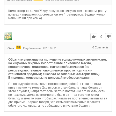
Компьютер-то за что?! Круглосуточно сижу за компьютером, расту
во всех направлениях, смотря как ем / тренируюсь. Бедная умная
машинка ни при чём =)
0
85
0
Comments
Олег
Опубликовано 2015.05.11
Обратите внимание на наличие не только нужных аминокислот,
но и нужных жирных кислот: ешьте сливочное масло,
подсолнечное, оливковое, горчичное/рыжиковое (не
рекомендую льняное: оно слишком просто портится и
становится вредным; я назвал безопасные альтернативы).
Витамины, минералы, не допускайте обезвоживания…
По поводу обезвоживания можно поподробней, т.к. как то стал
пить именно не менее 2х литров, и стал баналь чаще бегать от
этого в туалет, напрягает если честно постоянно его искать, если
не нахожусь дома, возможно это было из — за того что купил
бутылку и вместо того чтобы распивать её постепенно выпивал за
два приёма.. Кароче говоря, что есть обезвоживание в рамках
обычного человека, а не заблудшего в пустыне бедняги..