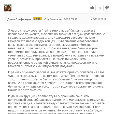
0
2.51K
0
Comments
Дима Стефанцов
Опубликовано 2015.05.11
Я часто слышу советы "пейте много воды"
(кстати это всё
настолько примерно, так сильно зависит от кучи условий вроде
съели ли вы полкило мяса, или килограмм огурцов)
, но мне
кажется это палка о двух концах. С увеличением потребления
воды, возрастает нагрузка на почки, вымывается больше
минералов. Если следить, чтобы все минералы были в норме
(например, периодическими анализами) — то окей. Но если
увеличить раход минералов, а потребление оставить на прежнем
уровне, возможны проблемы. Не имею ни малейшего
представление о реальной динамике этих процессов, но мне
кажется об этом как минимум стоит подумать.
В рамках обычного человека, вы можете ориентироваться на своё
чувство жажды, сухость во рту, цвет мочи. Тёмная моча — признак
того, что неплохо было бы пить побольше. Это мне говорили
врачи. А от себя хочется добавить, что скорее всего прозрачная
белая моча — признак того, что зря воду через организм гоняете,
можно и притормозить.
И да, в инструкции к препарату Регидрон написано, что
полученный солевой раствор нужно пить маленькими глотками на
протяжении дня. Утолять жажду советуют точно так же. Выпивать
по литру воды за раз — звучит как не самая лучшая идея. Если
надо, или если хочется — пейте. Но если заставлять себя "ради