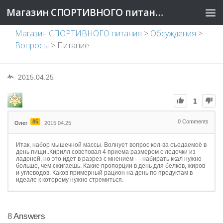
Магазин СПОРТИВНОГО питания
Магазин СПОРТИВНОГО питания
>
Обсуждения
>
Вопросы
>
Питание
2015.04.25
1
85
0
Comments
Олег
2015.04.25
Итак, набор мышечной массы. Волнует вопрос кол-ва съедаемоё в
день пищи..Кирилл советовал 4 приема размером с лодочки из
ладоней, но это идет в разрез с мнением — набирать ккал нужно
больше, чем сжигаешь. Какие пропорции в день для белков, жиров
и углеводов. Каков примерный рацион на день по продуктам в
идеале к которому нужно стремиться.
8
Answers