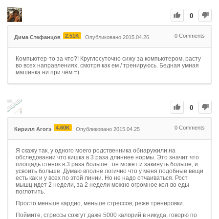
0
2.51K
0
Comments
Дима Стефанцов
Опубликовано 2015.04.26
Компьютер-то за что?! Круглосуточно сижу за компьютером, расту
во всех направлениях, смотря как ем / тренируюсь. Бедная умная
машинка ни при чём =)
0
4.60K
0
Comments
Кирилл Агогэ
Опубликовано 2015.04.25
Я скажу так, у одного моего родственника обнаружили на
обследовании что кишка в 3 раза длиннее нормы. Это значит что
площадь стенок в 3 раза больше.. он может и закинуть больше, и
усвоить больше. Думаю вполне логично что у меня подобные вещи
есть как и у всех по этой линии. Но не надо отчаиваться. Рост
мышц идет 2 недели, за 2 недели можно огромное кол-во еды
поглотить.
Просто меньше кардио, меньше стрессов, реже тренировки.
Поймите, стрессы сожгут даже 5000 калорий в никуда, говорю по