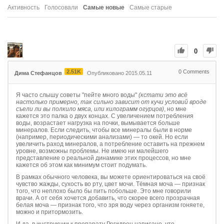
Активность
Голосовали
Самые новые
Самые старые
0
2.51K
0
Comments
Дима Стефанцов
Опубликовано 2015.05.11
Я часто слышу советы "пейте много воды"
(кстати это всё
настолько примерно, так сильно зависит от кучи условий вроде
съели ли вы полкило мяса, или килограмм огурцов)
, но мне
кажется это палка о двух концах. С увеличением потребления
воды, возрастает нагрузка на почки, вымывается больше
минералов. Если следить, чтобы все минералы были в норме
(например, периодическими анализами) — то окей. Но если
увеличить раход минералов, а потребление оставить на прежнем
уровне, возможны проблемы. Не имею ни малейшего
представление о реальной динамике этих процессов, но мне
кажется об этом как минимум стоит подумать.
В рамках обычного человека, вы можете ориентироваться на своё
чувство жажды, сухость во рту, цвет мочи. Тёмная моча — признак
того, что неплохо было бы пить побольше. Это мне говорили
врачи. А от себя хочется добавить, что скорее всего прозрачная
белая моча — признак того, что зря воду через организм гоняете,
можно и притормозить.