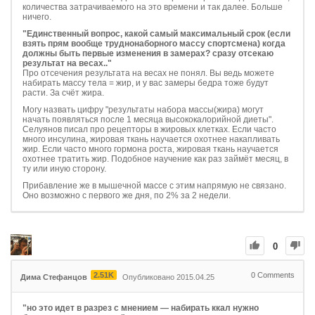
количества затрачиваемого на это времени и так далее. Больше
ничего.
"Единственный вопрос, какой самый максимальный срок (если
взять прям вообще труднонаборного массу спортсмена) когда
должны быть первые изменения в замерах? сразу отсекаю
результат на весах.."
Про отсечения результата на весах не понял. Вы ведь можете
набирать массу тела = жир, и у вас замеры бедра тоже будут
расти. За счёт жира.
Могу назвать цифру "результаты набора массы(жира) могут
начать появляться после 1 месяца высококалорийной диеты".
Селуянов писал про рецепторы в жировых клетках. Если часто
много инсулина, жировая ткань научается охотнее накапливать
жир. Если часто много гормона роста, жировая ткань научается
охотнее тратить жир. Подобное научение как раз займёт месяц, в
ту или иную сторону.
Прибавление же в мышечной массе с этим напрямую не связано.
Оно возможно с первого же дня, по 2% за 2 недели.
0
2.51K
0
Comments
Дима Стефанцов
Опубликовано 2015.04.25
"но это идет в разрез с мнением — набирать ккал нужно