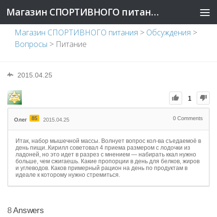
Магазин СПОРТИВНОГО питания
Магазин СПОРТИВНОГО питания
>
Обсуждения
>
Вопросы
>
Питание
2015.04.25
1
85
0
Comments
Олег
2015.04.25
Итак, набор мышечной массы. Волнует вопрос кол-ва съедаемоё в
день пищи..Кирилл советовал 4 приема размером с лодочки из
ладоней, но это идет в разрез с мнением — набирать ккал нужно
больше, чем сжигаешь. Какие пропорции в день для белков, жиров
и углеводов. Каков примерный рацион на день по продуктам в
идеале к которому нужно стремиться.
8
Answers