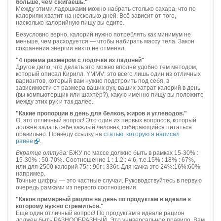
больше, чем сжигаешь."
Между этими ладошками можно набрать столько сахара, что по
калориям хватит на несколько дней. Всё зависит от того,
насколько калорийную пищу вы едите.
Безусловно верно, калорий нужно потреблять как минимум не
меньше, чем расходуется — чтобы набирать массу тела. Закон
сохранения энергии никто не отменял.
"4 приема размером с лодочки из ладоней"
Другое дело, что делать это можно вполне удобно тем методом,
который описал Кирилл. YMMV: это всего лишь один из отличных
вариантов, который вам нужно подстроить под себя, в
зависимости от размера ваших рук, ваших затрат калорий в день
(вы компьютерщик или шахтёр?), какую именно пищу вы положите
между этих рук и так далее.
"Какие пропорции в день для белков, жиров и углеводов.
"
О, это отличный вопрос! Это один из первых вопросов, который
должен задать себе каждый человек, собирающийся питаться
правильно. Приведу ссылку на
статью, которую я написал
ранее
.
Вкратце оттуда:
БЖУ по массе должно быть в рамках 15-30% :
15-30% : 50-70%. Соотношение 1 : 1.2 : 4.6, т.е.15% : 18% : 67%,
или для 2500 калорий 75г : 90г : 336г. Для качка это 24%:16%:60%
например.
Точные цифры — это частные случаи. Руководствуйтесь в первую
очередь рамками из первого соотношения.
"Каков примерный рацион на день по продуктам в идеале к
которому нужно стремиться."
Ещё один отличный вопрос! По продуктам в идеале рацион
должен быть РАЗНООБРАЗНЫЙ. Это универсальное правило. Вам