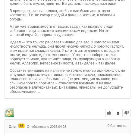
должно быть вкусно, приятно. Вы должны наслаждаться едой.
В принципе, очень неплохо, чтобы в еде было достаточно
клетчатки. Т.е. не сахар с водой и даже не кексики, а яблоки и
огурцы.
А там уже в зависимости от ваших задач. Как правило, люди
избегают пищи с высоким гликемическим индексом. Но это
частный случай, например худеющие.
Идеал — это то, что работает именно для вас. У кого-то низкая
кислотность желудка, они любят кислую капусту. У кого-то гастрит,
и им нравится сладкая кашка. У кого-то затруднение с выводом
желчи, им лучше идёт желчегонное. У кого-то наоборот желчи
образуется мало, лучше идёт пища, стимулирующая выработку
желчи. Аллергии, непереностимости, и так далее и так далее.
Обратите внимание на наличие не только нужных аминокислот, но
и нужных жирных кислот: ешьте сливочное масло, подсолнечное,
оливковое, горчичное/рыжиковое (не рекомендую льняное: оно
слишком просто портится и становится вредным; я назвал
безопасные альтернативы). Витамины, минералы, не допускайте
обезвоживания…
0
85
0
Comments
Олег
Опубликовано 2015.04.25