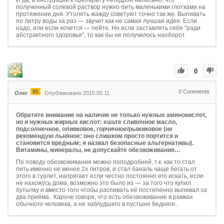
И да, в инструкции к препарату Регидрон написано, что
полученный солевой раствор нужно пить маленькими глотками на
протяжении дня. Утолять жажду советуют точно так же. Выпивать
по литру воды за раз — звучит как не самая лучшая идея. Если
надо, или если хочется — пейте. Но если заставлять себя "ради
абстрактного здоровья", то как бы не получилось наоборот.
0
85
0
Comments
Олег
Опубликовано 2015.05.11
Обратите внимание на наличие не только нужных аминокислот,
но и нужных жирных кислот: ешьте сливочное масло,
подсолнечное, оливковое, горчичное/рыжиковое (не
рекомендую льняное: оно слишком просто портится и
становится вредным; я назвал безопасные альтернативы).
Витамины, минералы, не допускайте обезвоживания…
По поводу обезвоживания можно поподробней, т.к. как то стал
пить именно не менее 2х литров, и стал баналь чаще бегать от
этого в туалет, напрягает если честно постоянно его искать, если
не нахожусь дома, возможно это было из — за того что купил
бутылку и вместо того чтобы распивать её постепенно выпивал за
два приёма.. Кароче говоря, что есть обезвоживание в рамках
обычного человека, а не заблудшего в пустыне бедняги..