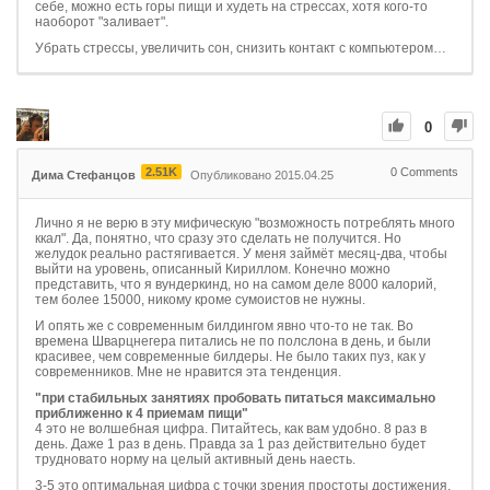
себе, можно есть горы пищи и худеть на стрессах, хотя кого-то
наоборот "заливает".
Убрать стрессы, увеличить сон, снизить контакт с компьютером…
0
2.51K
0
Comments
Дима Стефанцов
Опубликовано 2015.04.25
Лично я не верю в эту мифическую "возможность потреблять много
ккал". Да, понятно, что сразу это сделать не получится. Но
желудок реально растягивается. У меня займёт месяц-два, чтобы
выйти на уровень, описанный Кириллом. Конечно можно
представить, что я вундеркинд, но на самом деле 8000 калорий,
тем более 15000, никому кроме сумоистов не нужны.
И опять же с современным билдингом явно что-то не так. Во
времена Шварцнегера питались не по полслона в день, и были
красивее, чем современные билдеры. Не было таких пуз, как у
современников. Мне не нравится эта тенденция.
"при стабильных занятиях пробовать питаться максимально
приближенно к 4 приемам пищи"
4 это не волшебная цифра. Питайтесь, как вам удобно. 8 раз в
день. Даже 1 раз в день. Правда за 1 раз действительно будет
трудновато норму на целый активный день наесть.
3-5 это оптимальная цифра с точки зрения простоты достижения,