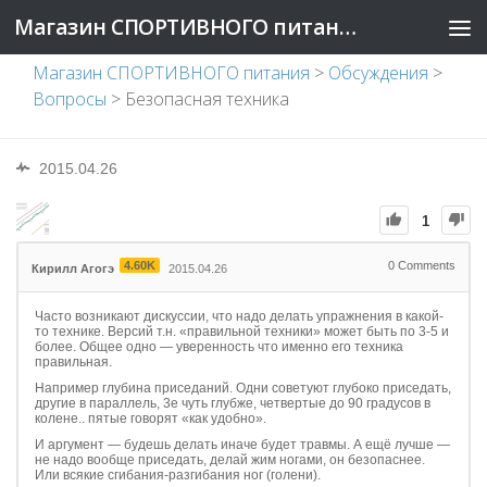
Магазин СПОРТИВНОГО питания
Магазин СПОРТИВНОГО питания
>
Обсуждения
>
Вопросы
>
Безопасная техника
2015.04.26
1
4.60K
0
Comments
Кирилл Агогэ
2015.04.26
Часто возникают дискуссии, что надо делать упражнения в какой-
то технике. Версий т.н. «правильной техники» может быть по 3-5 и
более. Общее одно — уверенность что именно его техника
правильная.
Например глубина приседаний. Одни советуют глубоко приседать,
другие в параллель, 3е чуть глубже, четвертые до 90 градусов в
колене.. пятые говорят «как удобно».
И аргумент — будешь делать иначе будет травмы. А ещё лучше —
не надо вообще приседать, делай жим ногами, он безопаснее.
Или всякие сгибания-разгибания ног (голени).