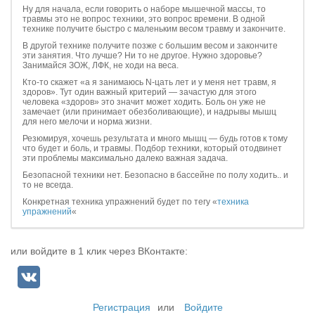
Ну для начала, если говорить о наборе мышечной массы, то
травмы это не вопрос техники, это вопрос времени. В одной
технике получите быстро с маленьким весом травму и закончите.
В другой технике получите позже с большим весом и закончите
эти занятия. Что лучше? Ни то не другое. Нужно здоровье?
Занимайся ЗОЖ, ЛФК, не ходи на веса.
Кто-то скажет «а я занимаюсь N-цать лет и у меня нет травм, я
здоров». Тут один важный критерий — зачастую для этого
человека «здоров» это значит может ходить. Боль он уже не
замечает (или принимает обезболивающие), и надрывы мышц
для него мелочи и норма жизни.
Резюмируя, хочешь результата и много мышц — будь готов к тому
что будет и боль, и травмы. Подбор техники, который отодвинет
эти проблемы максимально далеко важная задача.
Безопасной техники нет. Безопасно в бассейне по полу ходить.. и
то не всегда.
Конкретная техника упражнений будет по тегу «
техника
упражнений
«
или войдите в 1 клик через ВКонтакте:
Регистрация
или
Войдите