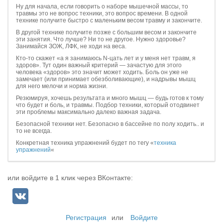
Ну для начала, если говорить о наборе мышечной массы, то
травмы это не вопрос техники, это вопрос времени. В одной
технике получите быстро с маленьким весом травму и закончите.
В другой технике получите позже с большим весом и закончите
эти занятия. Что лучше? Ни то не другое. Нужно здоровье?
Занимайся ЗОЖ, ЛФК, не ходи на веса.
Кто-то скажет «а я занимаюсь N-цать лет и у меня нет травм, я
здоров». Тут один важный критерий — зачастую для этого
человека «здоров» это значит может ходить. Боль он уже не
замечает (или принимает обезболивающие), и надрывы мышц
для него мелочи и норма жизни.
Резюмируя, хочешь результата и много мышц — будь готов к тому
что будет и боль, и травмы. Подбор техники, который отодвинет
эти проблемы максимально далеко важная задача.
Безопасной техники нет. Безопасно в бассейне по полу ходить.. и
то не всегда.
Конкретная техника упражнений будет по тегу «
техника
упражнений
«
или войдите в 1 клик через ВКонтакте:
Регистрация
или
Войдите