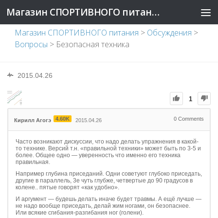
Магазин СПОРТИВНОГО питания
Магазин СПОРТИВНОГО питания
>
Обсуждения
>
Вопросы
>
Безопасная техника
2015.04.26
1
4.60K
0
Comments
Кирилл Агогэ
2015.04.26
Часто возникают дискуссии, что надо делать упражнения в какой-
то технике. Версий т.н. «правильной техники» может быть по 3-5 и
более. Общее одно — уверенность что именно его техника
правильная.
Например глубина приседаний. Одни советуют глубоко приседать,
другие в параллель, 3е чуть глубже, четвертые до 90 градусов в
колене.. пятые говорят «как удобно».
И аргумент — будешь делать иначе будет травмы. А ещё лучше —
не надо вообще приседать, делай жим ногами, он безопаснее.
Или всякие сгибания-разгибания ног (голени).