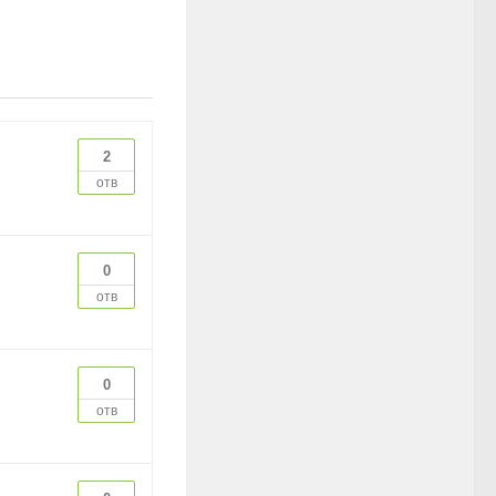
2
отв
0
отв
0
отв