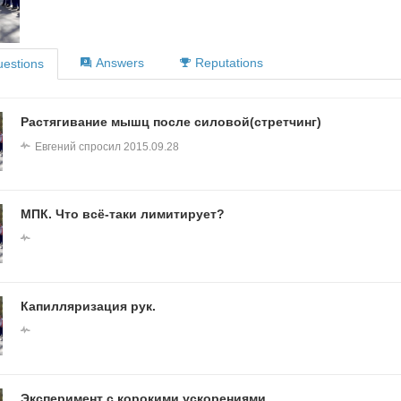
Answers
Reputations
estions
Растягивание мышц после силовой(стретчинг)
Евгений
спросил
2015.09.28
МПК. Что всё-таки лимитирует?
Капилляризация рук.
Эксперимент с корокими ускорениями