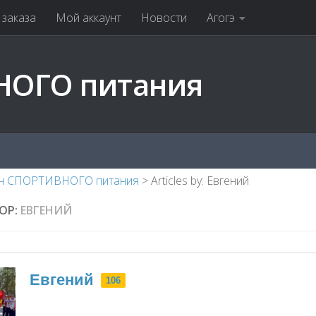
заказа
Мой аккаунт
Новости
Агогэ
НОГО питания
н СПОРТИВНОГО питания
>
Articles by: Евгений
ОР:
ЕВГЕНИЙ
Евгений
106