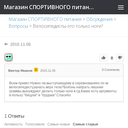
Магазин СПОРТИВНОГО питания
Магазин СПОРТИВНОГО питания
>
Обсуждения
>
Вопросы
>
Велосипедисты-это только ноги?
2015.11.05
0
2
0
Comments
Виктор Иванов
2015.11.05
Всем привет.Нужно ли,выступающему в соревнованиях по кк
велосипедисту,качать верх тела?Боязнь набрать лишние
граммы,вынуждают делать только ноги в сд.Какие есть аргументы
в пользу ''бицухи'' и ''грудака''.Спасибо
1
Ответы
Активность
Голосовали
Самые новые
Самые старые