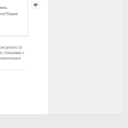
чень
рте?Какие
сли делать 10
ес. Например с
вновательные