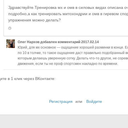
Здравствуйте.Тренировка мх и омв в силовых видах описана о
подробно,а как тренировать митохондрии и омв в гиревом спо
упражнения можно делать?
Олег Нархов
добавлен комментарий
2017.02.14
Юрий, для мх основное — ощущение хорошей разминки в конце. Е
по 10 в толчке, то такое ощущение даст правильно подобранный в
которым делаешь уверенную сотку. Делать что-то другое, не соре
движения, если ты не проф спортсмен накладно по времени.
ите в 1 клик через ВКонтакте:
Регистрация
или
Войдите