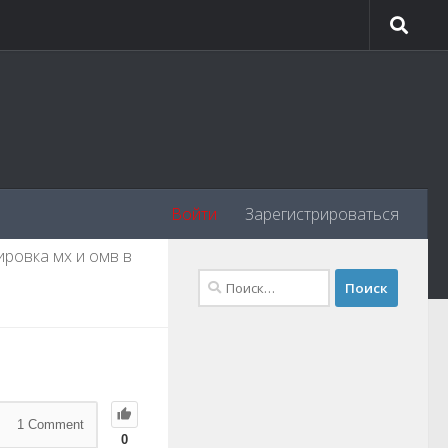
Войти
Зарегистрироваться
ировка мх и омв в
1
Comment
0