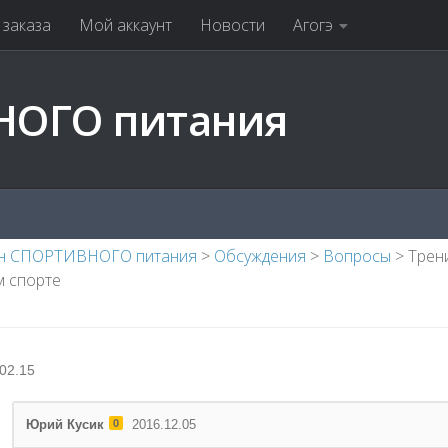
заказа
Мой аккаунт
Новости
Агогэ
НОГО питания
н СПОРТИВНОГО питания
>
Обсуждения
>
Вопросы
>
Трен
м спорте
02.15
Юрий Кусик
0
2016.12.05