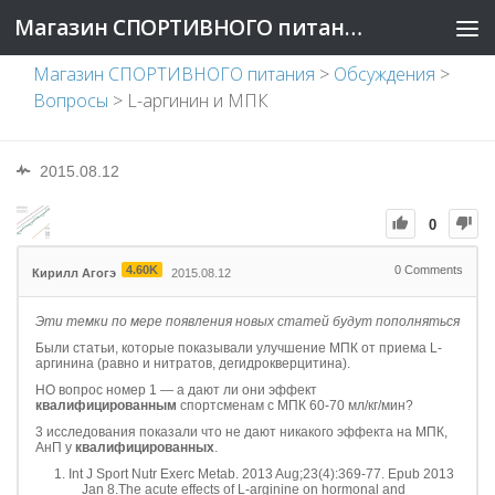
Магазин СПОРТИВНОГО питания
Магазин СПОРТИВНОГО питания
>
Обсуждения
>
Вопросы
>
L-аргинин и МПК
2015.08.12
0
4.60K
0
Comments
Кирилл Агогэ
2015.08.12
Эти темки по мере появления новых статей будут пополняться
Были статьи, которые показывали улучшение МПК от приема L-
аргинина (равно и нитратов, дегидрокверцитина).
НО вопрос номер 1 — а дают ли они эффект
квалифицированным
спортсменам с МПК 60-70 мл/кг/мин?
3 исследования показали что не дают никакого эффекта на МПК,
АнП у
квалифицированных
.
Int J Sport Nutr Exerc Metab. 2013 Aug;23(4):369-77. Epub 2013
Jan 8.The acute effects of L-arginine on hormonal and