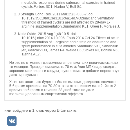
metabolic responses during submaximal exercise in trained
cyclists.Forbes SC1, Harber V, Bell GJ.
J Strength Cond Res. 2011 Mar;25(3):833-7. doi:
10.1519/JSC.0b013e3181c6a14d.VO2max and ventilatory
threshold of trained cyclists are not affected by 28-day L-
arginine supplementation.Sunderland KL1, Greer F, Morales J.
Nitric Oxide. 2015 Aug 1;48:10-5. doi:
10.1016/j.niox.2014.10.006. Epub 2014 Oct 24.Effects of acute
supplementation of L-arginine and nitrate on endurance and
sprint performance in elite athletes.Sandbakk SB1, Sandbakk
Ø2, Peacock O3, James P4, Welde B5, Stokes K3, Böhlke N6,
Tjønna AE7.
Но это не отменяет возможности принимать их новичкам сколько-
то месяцев. Прежде чем заиметь 70 мл/кг/мин МПК надо создать
хорошие капилляры и сосуды, а уж потом эти добавки перестанут
давать результат.
Хотя, кто знает что будет от более высоких дозировок, возможно
5-6 грамм аргинина, на 70-80 кг веса это слишком мало?.. Хотя 2
приема по 6 грамм в течении 28 дней тоже не дали
квалифицированным спортсменам эффекта.
или войдите в 1 клик через ВКонтакте: