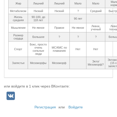
Мало
Жир
Лишний
Лишний
Мало
Мало
нор
Метаболизм
Низкий
Низкий
?
Средний
Быст
Жизнь
90-100, до
90 лет
средняя
118 лет
Левое,
Лево
Мышление
Не явное
Правое
Не явное
ученый
техна
Размер
Большое
?
?
?
Боль
сердца
Бокс, просто
очень
МС/КМС по
Спорт
Нет
Нет
сильные
плаванию
люди
Эктом
Экто/
Запястье
Мезоморфы
Мезоморф
(15 
Мезоморф?
запяст
или войдите в 1 клик через ВКонтакте:
Регистрация
или
Войдите