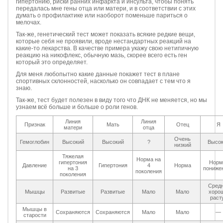
гипертонию, риски ранних инфаркта и инсульта, чтобы понять
передалась мне гены отца или матери, и в соответствии с этих
думать о профилактике или наоборот поменьше париться о
мелочах.
Так-же, генетический тест может показать всякие редкие вещи,
которые себя не проявили, вроде нестандартных реакций на
какие-то лекарства. В качестве примера укажу свою нетипичную
реакцию на никофлекс, обычную мазь, скорее всего есть ген
который это определяет.
Для меня любопытно какие данные покажет тест в плане
спортивных склонностей, насколько он совпадает с тем что я
знаю.
Так-же, тест будет полезен в виду того что ДНК не меняется, но мы
узнаем всё больше и больше о роли генов.
Линия
Линия
Признак
Мать
Отец
Я
матери
отца
Очень
Гемоглобин
Высокий
Высокий
?
Высок
низкий
Тяжелая
Норма на
гипертония
Норм
Давление
Гипертония
4
Норма
на 3
пониже
поколения
поколения
Средн
Мышцы
Развитые
Развитые
Мало
Мало
хоро
раст
Мышцы в
Сохраняются
Сохраняются
Мало
Мало
—
старости