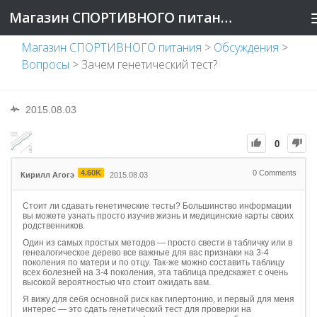
Магазин СПОРТИВНОГО питания
Магазин СПОРТИВНОГО питания
>
Обсуждения
>
Вопросы
>
Зачем генетический тест?
2015.08.03
0
4.60K
0
Comments
Кирилл Агогэ
2015.08.03
Стоит ли сдавать генетические тесты? Большинство информации
вы можете узнать просто изучив жизнь и медицинские карты своих
родственников.
Один из самых простых методов — просто свести в табличку или в
генеалогическое дерево все важные для вас признаки на 3-4
поколения по матери и по отцу. Так-же можно составить таблицу
всех болезней на 3-4 поколения, эта таблица предскажет с очень
высокой вероятностью что стоит ожидать вам.
Я вижу для себя основной риск как гипертонию, и первый для меня
интерес — это сдать генетический тест для проверки на