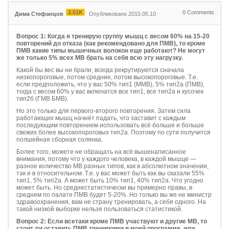
2.51K
0
Comments
Дима Стефанцов
Опубликовано 2015.05.10
Вопрос 1: Когда я тренирую группу мышц с весом 60% на 15-20
повторений до отказа (как рекомендовано для ПМВ), то кроме
ПМВ какие типы мышечных волокон еще работают? Не могут
же только 5% всех МВ брать на себя всю эту нагрузку.
Какой бы вес вы ни брали, всегда рекрутируются сначала
низкопороговые, потом средние, потом высокопороговые. Т.е.
если предположить, что у вас 50% тип1 (ММВ), 5% тип2а (ПМВ),
тогда с весом 60% у вас включатся все тип1, все тип2а и кусочек
тип2б (ГМВ БМВ).
Но это только для первого-второго повторения. Затем сила
работающих мышц начнёт падать, что заставит с каждым
последующим повторением использовать всё больше и больше
свежих более высокопороговых тип2а. Поэтому по сути получится
полшейная сборная солянка.
Более того, можете не обращать на всё вышенаписанное
внимания, потому что у каждого человека, в каждой мышце —
разное количество МВ разных типов, как в абсолютном значении,
так и в относительном. Т.е. у вас может быть как вы сказали 55%
тип1, 5% тип2а. А может быть 10% тип1, 40% тип2а. Что угодно
может быть. Но среднестатистически вы примерно правы, в
среднем по палате ПМВ будет 5-20%. Но только вы же не министр
здравоохранения, вам не страну тренировать, а себя одного. На
такой низкой выборке нельзя пользоваться статистикой.
Вопрос 2: Если всетаки кроме ПМВ участвуют и другие МВ, то
стоит ли оставить ПМВ тренировки в моей программе, или