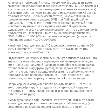
количества повторений плохо, потому что это увеличит время
выполнения упражнения и перезакислит часть ГМВ; но время вы
контролируете, так что по этому пункту можете не волноваться).
Вы хотите добиться чего-то среднего между жжением +2 раза и
отказом +2 раза. В зависимости от того, на какие мышцы вы
предпочитаете делать акцент, ОМВ или ГМВ, подбирайте
параметры, чтобы было "почти нужно жжение и нужный отказ",
или "почти нужный отказ и нужное жжение". В идеале-то
одновременно всё, к этому нужно стремиться, но реалистично фиг
получится же. Поэтому я и писал выше, что эффективность
ОМВ+ГМВ это 150-170%, в то время как отдельно (если есть
лишние гормоны) = 100+100=200%.
Какой это будет для вас вес? Скорее всего что-то в районе 50-
70%. Подбирайте, чтобы получить то, что нужно получить.
Жжение, отказ, время/повторы.
Отдых опять же классический, 5-10 минут активного отдыха. Это
значит покачали бицепс например — как минимум минуту-две
ходите по залу, разминайте/трясите/сгибайте мышцу (я сгибаю
отработавшую руку другой рукой), ваща задача механически
прогнать кровь через мышцу, чтобы вымыть ещё целую минуту
продолжающие образовываться Н+ — раз, поработать ОМВ
организма, чтобы скорее утилизировать Н+ крови — два.
Например, рекомендуется после работы на ноги — сесть на
велотренажёр и крутить педали на супер-низкой нагрузке,
отдыхать. Я — хожу, делаю уклончики, серии пробиваю (если
работал не на руки).
Амплитуда? Какая вам нравится. Раз статодинамика, то такая
амплитуда, которая позволит вам не расслаблять мышцу (а то
весь подход на ОМВ на смарку). Может быть это какой-то