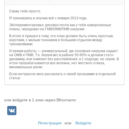
Скажу тебе просто.
Я тренируюсь и изучаю всё с января 2013 года.
ЭКсперементировал, рисовал почти как у тебя навороченные
планы, чередовал на ГМВ/ОМВ/ПМВ нагрузки.
В итоге я пришел к тому, что план должен быть очень простым,
коротким, с малым тоннажем и большим отдыхом между
тренировками.
И режим работы — универсальный, где основная нагрузка падает
на ОМВ и ПМВ. Т.е. берем вес в районе 50-60% и делаем стато-
динамику, или пампинг без расслабления, в 1 подходе, не серии. В
итоге прорабатываются все волокна, нет жесткого отказа,
минимальные риски.
Если интересно могу рассказать о своей программе в отдельной
статье.
или войдите в 1 клик через ВКонтакте:
Регистрация
или
Войдите