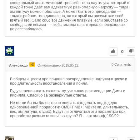
специальный анатомический тренажёр типа наутилуса, который в
каждой точке даёт вам адекватную равномерную нагрузку — тогда
амплитуду можно побольше. А может быть это приседания —
тогда в районе того диапазона, на который вы рассчитали свой
взятый вес. Само собо все движения плавные, если работаете со
свободными весами — чтобы мышца на интервале невесомости
не расслаблялась.
0
-2
0
Comments
Александр
Опубликовано 2015.05.12
В общем и целом про принцип распределение нагрузки в цикле и
про длительность восстановления я понял.
Буду переписывать свою схему, учитывая рекомендации Димы и
Кирилла. Спасибо за развернутые ответы.
Не могли бы вы более точно описать как делать подход для
одновременной проработки ОМВ+ПМВ+ГМВ (темп, длительность,
вес, амплитуда, отдых). Будут ли отличаться эти параметры при
проработке разных мышечных групп? Я — эктоморф, 190/92