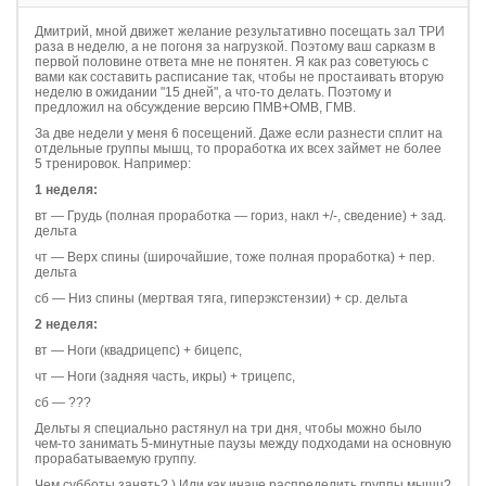
Дмитрий, мной движет желание результативно посещать зал ТРИ
раза в неделю, а не погоня за нагрузкой. Поэтому ваш сарказм в
первой половине ответа мне не понятен. Я как раз советуюсь с
вами как составить расписание так, чтобы не простаивать вторую
неделю в ожидании "15 дней", а что-то делать. Поэтому и
предложил на обсуждение версию ПМВ+ОМВ, ГМВ.
За две недели у меня 6 посещений. Даже если разнести сплит на
отдельные группы мышц, то проработка их всех займет не более
5 тренировок. Например:
1 неделя:
вт — Грудь (полная проработка — гориз, накл +/-, сведение) + зад.
дельта
чт — Верх спины (широчайшие, тоже полная проработка) + пер.
дельта
сб — Низ спины (мертвая тяга, гиперэкстензии) + ср. дельта
2 неделя:
вт — Ноги (квадрицепс) + бицепс,
чт — Ноги (задняя часть, икры) + трицепс,
сб — ???
Дельты я специально растянул на три дня, чтобы можно было
чем-то занимать 5-минутные паузы между подходами на основную
прорабатываемую группу.
Чем субботы занять? ) Или как иначе распределить группы мышц?