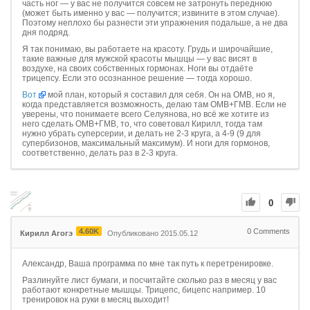
часть ног — у вас не получится совсем не затронуть переднюю
(может быть именно у вас — получится; извините в этом случае).
Поэтому неплохо бы разнести эти упражнения подальше, а не два
дня подряд.
Я так понимаю, вы работаете на красоту. Грудь и широчайшие,
такие важные для мужской красоты мышцы — у вас висят в
воздухе, на своих собственных гормонах. Ноги вы отдаёте
трицепсу. Если это осознанное решение — тогда хорошо.
Вот
мой план, который я составил для себя. Он на ОМВ, но я,
когда представляется возможность, делаю там ОМВ+ГМВ. Если не
уверены, что понимаете всего Селуянова, но всё же хотите из
него сделать ОМВ+ГМВ, то, что советовал Кирилл, тогда там
нужно убрать суперсерии, и делать не 2-3 круга, а 4-9 (9 для
супербизонов, максимальный максимум). И ноги для гормонов,
соответственно, делать раз в 2-3 круга.
0
4.60K
0
Comments
Кирилл Агогэ
Опубликовано 2015.05.12
Александр, Ваша программа по мне так путь к перетренировке.
Разлинуйте лист бумаги, и посчитайте сколько раз в месяц у вас
работают конкретные мышцы. Трицепс, бицепс например. 10
тренировок на руки в месяц выходит!