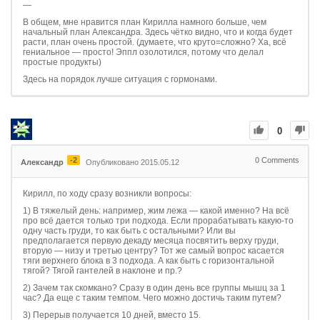
—
В общем, мне нравится план Кирилла намного больше, чем
начальный план Александра. Здесь чётко видно, что и когда будет
расти, план очень простой. (думаете, что круто=сложно? Ха, всё
гениальное — просто! Эппл озолотился, потому что делал
простые продукты)
Здесь на порядок лучше ситуация с гормонами.
0
-2
0
Comments
Александр
Опубликовано 2015.05.12
Кирилл, по ходу сразу возникли вопросы:
1) В тяжелый день: например, жим лежа — какой именно? На всё
про всё дается только три подхода. Если прорабатывать какую-то
одну часть груди, то как быть с остальными? Или вы
предполагается первую декаду месяца посвятить верху груди,
вторую — низу и третью центру? Тот же самый вопрос касается
тяги верхнего блока в 3 подхода. А как быть с горизонтальной
тягой? Тягой гантелей в наклоне и пр.?
2) Зачем так скомкано? Сразу в один день все группы мышц за 1
час? Да еще с таким темпом. Чего можно достичь таким путем?
3) Перерыв получается 10 дней, вместо 15.