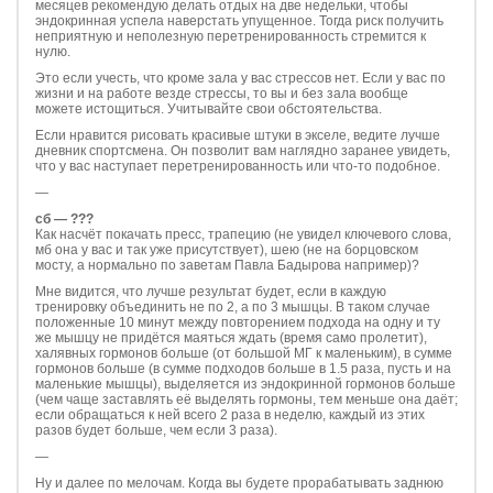
месяцев рекомендую делать отдых на две недельки, чтобы
эндокринная успела наверстать упущенное. Тогда риск получить
неприятную и неполезную перетренированность стремится к
нулю.
Это если учесть, что кроме зала у вас стрессов нет. Если у вас по
жизни и на работе везде стрессы, то вы и без зала вообще
можете истощиться. Учитывайте свои обстоятельства.
Если нравится рисовать красивые штуки в экселе, ведите лучше
дневник спортсмена. Он позволит вам наглядно заранее увидеть,
что у вас наступает перетренированность или что-то подобное.
—
сб — ???
Как насчёт покачать пресс, трапецию (не увидел ключевого слова,
мб она у вас и так уже присутствует), шею (не на борцовском
мосту, а нормально по заветам Павла Бадырова например)?
Мне видится, что лучше результат будет, если в каждую
тренировку объединить не по 2, а по 3 мышцы. В таком случае
положенные 10 минут между повторением подхода на одну и ту
же мышцу не придётся маяться ждать (время само пролетит),
халявных гормонов больше (от большой МГ к маленьким), в сумме
гормонов больше (в сумме подходов больше в 1.5 раза, пусть и на
маленькие мышцы), выделяется из эндокринной гормонов больше
(чем чаще заставлять её выделять гормоны, тем меньше она даёт;
если обращаться к ней всего 2 раза в неделю, каждый из этих
разов будет больше, чем если 3 раза).
—
Ну и далее по мелочам. Когда вы будете прорабатывать заднюю