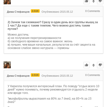
0
2.51K
0
Comments
Дима Стефанцов
Опубликовано 2015.05.12
2) Зачем так скомкано? Сразу в один день все группы мышц за
1 час? Да еще с таким темпом. Чего можно достичь таким
путем?
Можно достичь:
а) не получения перетренированности
б) свободного времени на самое важное: жизнь
в) лучших, чем ваши начальные, результатов за счёт акцента на
основное слабое звено натурала — гормоны
0
2.51K
0
Comments
Дима Стефанцов
Опубликовано 2015.05.12
У Кирилла получился интересный план. По поводу "отдых всего 10
дней" нужно понимать, почему рекомендуется отдыхать 2 недели
или вроде того.
"миофибриллы вырастают на 80% за 7 дней, на 95+% за 15
дней"