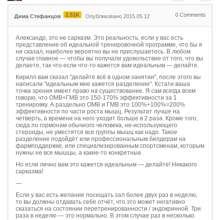
2.51K
0
Comments
Дима Стефанцов
Опубликовано 2015.05.12
Александр, это не сарказм. Это реальность: если у вас есть
представление об идеальной тренировочной программе, что бы я
ни сказал, наиболее вероятно вы не прислушаетесь. В любом
случае главное — чтобы вы получали удовольствие от того, что вы
делаете, так что если что-то кажется вам идеальным — делайте.
Кирилл вам сказал "делайте всё в одном занятии", после этого вы
написали "идеальным мне кажется разделение". Кстати ваша
точка зрения имеет право на существование. Я сам всегда всем
говорю, что ОМВ+ГМВ это 150-170% эффективности за 1
тренировку. А раздельно ОМВ и ГМВ это 100%+100%=200%
эффективности по части роста мышц. Результат лучше на
четверть, а времени на него уходит больше в 2 раза. Кроме того,
сюда по гормонам обычного человека, не-использующего
стероиды, не уместятся все группы мышц как надо. Такое
разделение подойдёт или профессиональным билдерам на
фармподдержке, или специализированным спортсменам, которым
нужны не все мышцы, а какие-то конкретные.
Но если лично вам это кажется идеальным — делайте! Никакого
сарказма!
—
Если у вас есть желание посещать зал более двух раз в неделю,
то вы должны отдавать себе отчёт, что это может негативно
сказаться на состоянии перетренированности / эндокринной. Три
раза в неделю — это нормально. В этом случае раз в несколько