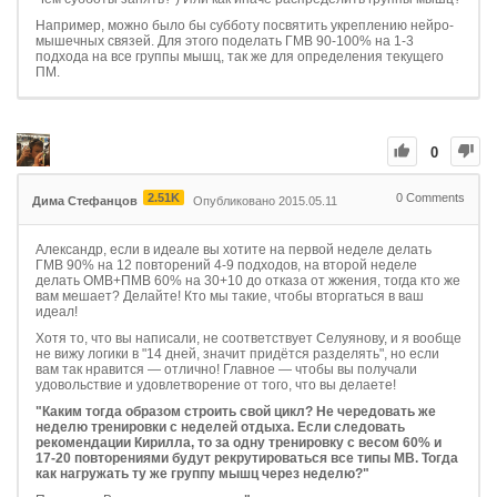
Например, можно было бы субботу посвятить укреплению нейро-
мышечных связей. Для этого поделать ГМВ 90-100% на 1-3
подхода на все группы мышц, так же для определения текущего
ПМ.
0
2.51K
0
Comments
Дима Стефанцов
Опубликовано 2015.05.11
Александр, если в идеале вы хотите на первой неделе делать
ГМВ 90% на 12 повторений 4-9 подходов, на второй неделе
делать ОМВ+ПМВ 60% на 30+10 до отказа от жжения, тогда кто же
вам мешает? Делайте! Кто мы такие, чтобы вторгаться в ваш
идеал!
Хотя то, что вы написали, не соответствует Селуянову, и я вообще
не вижу логики в "14 дней, значит придётся разделять", но если
вам так нравится — отлично! Главное — чтобы вы получали
удовольствие и удовлетворение от того, что вы делаете!
"Каким тогда образом строить свой цикл? Не чередовать же
неделю тренировки с неделей отдыха. Если следовать
рекомендации Кирилла, то за одну тренировку с весом 60% и
17-20 повторениями будут рекрутироваться все типы МВ. Тогда
как нагружать ту же группу мышц через неделю?"