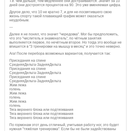
Т.е. чем дальше, тем медленнее они достраиваются. Значит за 10
дней они достроятся процентов на 90. Это уже вменяемая цифра.
Другое дело, что 10 не кратно 7, и для не-посвятившего свою
жизнь спорту такой плавающий график может оказаться
неудобным.
—
Далее я не понял, что значит "чередовка". Мог бы предположить,
что это "числитель и знаменатель", по чётным занятия
выполняется первое, по нечётным второе. Но тогда это вообще не
впишется в "3 тренировки на мышцу в месяц" и это точно неверно.
Ага! После перебора возможных вариантов, получается так:
Приседания на спине
СредняяДельта-ЗадняяДельта
Приседания на спине
СредняяДельта-ЗадняяДельта
Приседания на спине
СредняяДельта-ЗадняяДельта
Жим лежа
голень
Жим лежа
голень
Жим лежа
голень
Тяга верхнего блока или подтягивания
Тяга верхнего блока или подтягивания
Тяга верхнего блока или подтягивания
По гормонам этот день отличный, учитывая работу ног, это будет
нужная "тяжёлая тренировка". Если бы не были задействованы