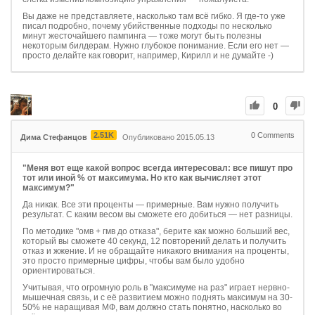
Вы даже не представляете, насколько там всё гибко. Я где-то уже
писал подробно, почему убийственные подходы по несколько
минут жесточайшего пампинга — тоже могут быть полезны
некоторым билдерам. Нужно глубокое понимание. Если его нет —
просто делайте как говорит, например, Кирилл и не думайте -)
0
2.51K
0
Comments
Дима Стефанцов
Опубликовано 2015.05.13
"Меня вот еще какой вопрос всегда интересовал: все пишут про
тот или иной % от максимума. Но кто как вычисляет этот
максимум?"
Да никак. Все эти проценты — примерные. Вам нужно получить
результат. С каким весом вы сможете его добиться — нет разницы.
По методике "омв + гмв до отказа", берите как можно больший вес,
который вы сможете 40 секунд, 12 повторений делать и получить
отказ и жжение. И не обращайте никакого внимания на проценты,
это просто примерные цифры, чтобы вам было удобно
ориентироваться.
Учитывая, что огромную роль в "максимуме на раз" играет нервно-
мышечная связь, и с её развитием можно поднять максимум на 30-
50% не наращивая МФ, вам должно стать понятно, насколько во