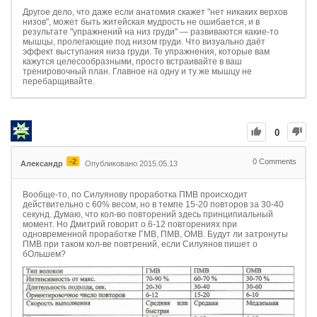
Другое дело, что даже если анатомия скажет "нет никаких верхов
низов", может быть житейская мудрость не ошибается, и в
результате "упражнений на низ груди" — развиваются какие-то
мышцы, пролегающие под низом груди. Что визуально даёт
эффект выступания низа груди. Те упражнения, которые вам
кажутся целесообразными, просто встраивайте в ваш
тренировочный план. Главное на одну и ту же мышцу не
перебарщивайте.
0
-2
0
Comments
Александр
Опубликовано 2015.05.13
Вообще-то, по Силуянову проработка ПМВ происходит
действительно с 60% весом, но в темпе 15-20 повторов за 30-40
секунд. Думаю, что кол-во повторений здесь принципиальный
момент. Но Дмитрий говорит о 6-12 повторениях при
одновременной проработке ГМВ, ПМВ, ОМВ. Будут ли затронуты
ПМВ при таком кол-ве повтрений, если Силуянов пишет о
бОльшем?