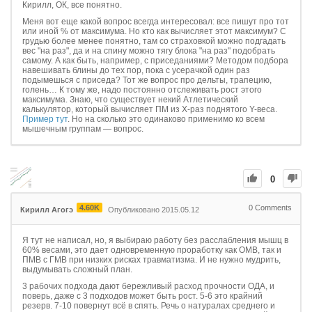
Кирилл, ОК, все понятно.
Меня вот еще какой вопрос всегда интересовал: все пишут про тот
или иной % от максимума. Но кто как вычисляет этот максимум? С
грудью более менее понятно, там со страховкой можно подгадать
вес "на раз", да и на спину можно тягу блока "на раз" подобрать
самому. А как быть, например, с приседаниями? Методом подбора
навешивать блины до тех пор, пока с усерачкой один раз
подымешься с приседа? Тот же вопрос про дельты, трапецию,
голень… К тому же, надо постоянно отслеживать рост этого
максимума. Знаю, что существует некий Атлетический
калькулятор, который вычисляет ПМ из Х-раз поднятого Y-веса.
Пример тут
. Но на сколько это одинаково применимо ко всем
мышечным группам — вопрос.
0
4.60K
0
Comments
Кирилл Агогэ
Опубликовано 2015.05.12
Я тут не написал, но, я выбираю работу без расслабления мышц в
60% весами, это дает одновременную проработку как ОМВ, так и
ПМВ с ГМВ при низких рисках травматизма. И не нужно мудрить,
выдумывать сложный план.
3 рабочих подхода дают бережливый расход прочности ОДА, и
поверь, даже с 3 подходов может быть рост. 5-6 это крайний
резерв. 7-10 повернут всё в спять. Речь о натуралах среднего и