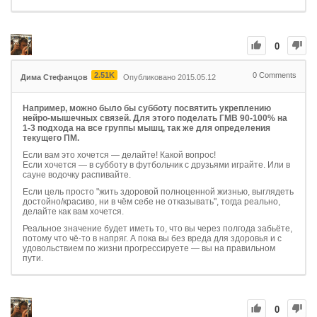
0
2.51K
0
Comments
Дима Стефанцов
Опубликовано 2015.05.12
Например, можно было бы субботу посвятить укреплению
нейро-мышечных связей. Для этого поделать ГМВ 90-100% на
1-3 подхода на все группы мышц, так же для определения
текущего ПМ.
Если вам это хочется — делайте! Какой вопрос!
Если хочется — в субботу в футбольчик с друзьями играйте. Или в
сауне водочку распивайте.
Если цель просто "жить здоровой полноценной жизнью, выглядеть
достойно/красиво, ни в чём себе не отказывать", тогда реально,
делайте как вам хочется.
Реальное значение будет иметь то, что вы через полгода забьёте,
потому что чё-то в напряг. А пока вы без вреда для здоровья и с
удовольствием по жизни прогрессируете — вы на правильном
пути.
0