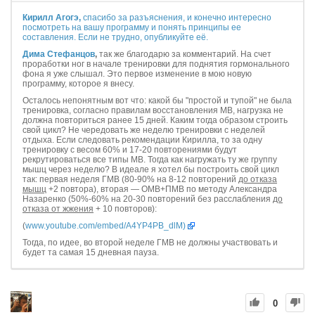
Кирилл Агогэ,
спасибо за разъяснения, и конечно интересно
посмотреть на вашу программу и понять принципы ее
составления. Если не трудно, опубликуйте её.
Дима Стефанцов
,
так же благодарю за комментарий. На счет
проработки ног в начале тренировки для поднятия гормонального
фона я уже слышал. Это первое изменение в мою новую
программу, которое я внесу.
Осталось непонятным вот что: какой бы "простой и тупой" не была
тренировка, согласно правилам восстановления МВ, нагрузка не
должна повториться ранее 15 дней. Каким тогда образом строить
свой цикл? Не чередовать же неделю тренировки с неделей
отдыха. Если следовать рекомендации Кирилла, то за одну
тренировку с весом 60% и 17-20 повторениями будут
рекрутироваться все типы МВ. Тогда как нагружать ту же группу
мышц через неделю? В идеале я хотел бы построить свой цикл
так: первая неделя ГМВ (80-90% на 8-12 повторений
до отказа
мышц
+2 повтора), вторая — ОМВ+ПМВ по методу Александра
Назаренко (50%-60% на 20-30 повторений без расслабления
до
отказа от жжения
+ 10 повторов):
(
www.youtube.com/embed/A4YP4PB_dlM)
Тогда, по идее, во второй неделе ГМВ не должны участвовать и
будет та самая 15 дневная пауза.
0