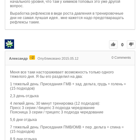
начального уровня, что там у химиков топовых это уже другой
вопрос.
Выработка рефлексов в виде роста давления в тренировочные
дни не самая лучшая идея.. мне кажется надо предотваращать
рефлексы такие.
0
-2
0
Comments
Александр
Опубликовано 2015.05.12
Меня все таки настораживает возможность только одного
тяжелого дня. Я бы его разделил на два:
1 тяжелый день: Приседания ГМВ + зад. дельта, грудь + голень =
(15 подходов)
2,3 день отдыха
4 легкий день: 30 минут тренировка (12 подходов):
Пресс 3 серии / бицепс 3 подхода чередование
Поясница 3 серии / трицепс 3 подхода чередование
5,6 дни отдыха
7 тяжелый день: Приседания ПМВ/ОМВ + пер. дельта + спина =
(15 подходов)
8,9 дни отдыха.