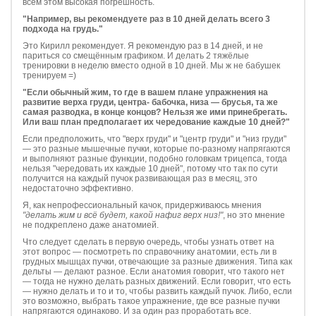
всём этом высокая погрешность.
"Например, вы рекомендуете раз в 10 дней делать всего 3
подхода на грудь."
Это Кирилл рекомендует. Я рекомендую раз в 14 дней, и не
париться со смещённым графиком. И делать 2 тяжёлые
тренировки в неделю вместо одной в 10 дней. Мы ж не бабушек
тренируем =)
"Если обычный жим, то где в вашем плане упражнения на
развитие верха груди, центра- бабочка, низа — брусья, та же
самая разводка, в конце концов? Нельзя же ими принебрегать.
Или ваш план предполагает их чередование каждые 10 дней?"
Если предположить, что "верх груди" и "центр груди" и "низ груди"
— это разные мышечные пучки, которые по-разному напрягаются
и выполняют разные функции, подобно головкам трицепса, тогда
нельзя "чередовать их каждые 10 дней", потому что так по сути
получится на каждый пучок развивающая раз в месяц, это
недостаточно эффективно.
Я, как непрофессиональный качок, придерживаюсь мнения
"делать жим и всё будет, какой нафиг верх низ!"
, но это мнение
не подкреплено даже анатомией.
Что следует сделать в первую очередь, чтобы узнать ответ на
этот вопрос — посмотреть по справочнику анатомии, есть ли в
грудных мышцах пучки, отвечающие за разные движения. Типа как
дельты — делают разное. Если анатомия говорит, что такого нет
— тогда не нужно делать разных движений. Если говорит, что есть
— нужно делать и то и то, чтобы развить каждый пучок. Либо, если
это возможно, выбрать такое упражнение, где все разные пучки
напрягаются одинаково. И за один раз проработать все.