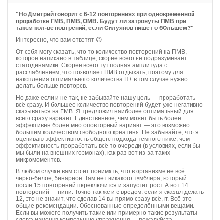
"Но Дмитрий говорит о 6-12 повторениях при одновременной
проработке ГМВ, ПМВ, ОМВ. Будут ли затронуты ПМВ при
таком кол-ве повтрений, если Силуянов пишет о бОльшем?"
Интересно, что вам ответят 😉
От себя могу сказать, что то количество повторений на ПМВ,
которое написано в таблице, скорее всего не подразумевает
статодинамики. Скорее всего тут полная амплитуда с
расслаблением, что позволяет ПМВ отдыхать, поэтому для
накопления оптимального количества Н+ в том случае нужно
делать больше повторов.
Но даже если и не так, не забывайте нашу цель — проработать
всё сразу. И большее количество повторений будет уже негативно
сказываться на ГМВ. Я предложил наиболее оптимальный для
всего сразу вариант. Единственное, чем может быть более
эффективен более многоповторный вариант — это возможно
большим количеством свободного креатина. Не забывайте, что я
оцениваю эффективность общего подхода немного ниже, чем
эффективность проработать всё по очереди (в условиях, если бы
мы были на внешних гормонах), как раз вот из-за таких
микромоментов.
В любом случае вам стоит понимать, что в организме не всё
чёрно-белое, бинарное. Там нет никакого тумблера, который
после 15 повторений переключится и запустит рост. А вот 14
повторений — нини. Точно так же и с вредом: если я сказал делать
12, это не значит, что сделав 14 вы прямо сразу всё, гг. Всё это
общие рекомендации. Обоснованные определёнными вещами.
Если вы можете получить такие или примерно такие результаты
слегка изменив композицию упражнения — пожалуйста.