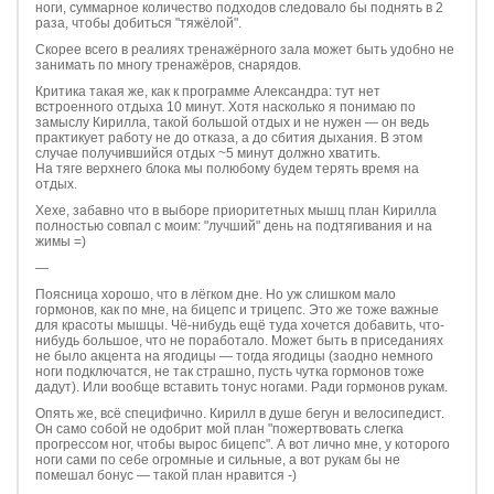
ноги, суммарное количество подходов следовало бы поднять в 2
раза, чтобы добиться "тяжёлой".
Скорее всего в реалиях тренажёрного зала может быть удобно не
занимать по многу тренажёров, снарядов.
Критика такая же, как к программе Александра: тут нет
встроенного отдыха 10 минут. Хотя насколько я понимаю по
замыслу Кирилла, такой большой отдых и не нужен — он ведь
практикует работу не до отказа, а до сбития дыхания. В этом
случае получившийся отдых ~5 минут должно хватить.
На тяге верхнего блока мы полюбому будем терять время на
отдых.
Хехе, забавно что в выборе приоритетных мышц план Кирилла
полностью совпал с моим: "лучший" день на подтягивания и на
жимы =)
—
Поясница хорошо, что в лёгком дне. Но уж слишком мало
гормонов, как по мне, на бицепс и трицепс. Это же тоже важные
для красоты мышцы. Чё-нибудь ещё туда хочется добавить, что-
нибудь большое, что не поработало. Может быть в приседаниях
не было акцента на ягодицы — тогда ягодицы (заодно немного
ноги подключатся, не так страшно, пусть чутка гормонов тоже
дадут). Или вообще вставить тонус ногами. Ради гормонов рукам.
Опять же, всё специфично. Кирилл в душе бегун и велосипедист.
Он само собой не одобрит мой план "пожертвовать слегка
прогрессом ног, чтобы вырос бицепс". А вот лично мне, у которого
ноги сами по себе огромные и сильные, а вот рукам бы не
помешал бонус — такой план нравится -)