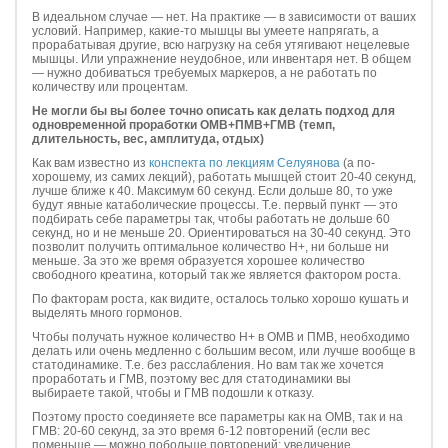
В идеальном случае — нет. На практике — в зависимости от ваших
условий. Например, какие-то мышцы вы умеете напрягать, а
прорабатывая другие, всю нагрузку на себя утягивают нецелевые
мышцы. Или упражнение неудобное, или инвентаря нет. В общем
— нужно добиваться требуемых маркеров, а не работать по
количеству или процентам.
Не могли бы вы более точно описать как делать подход для
одновременной проработки ОМВ+ПМВ+ГМВ (темп,
длительность, вес, амплитуда, отдых)
Как вам известно из
конспекта по лекциям Селуянова
(а по-
хорошему, из самих лекций), работать мышцей стоит 20-40 секунд,
лучше ближе к 40. Максимум 60 секунд. Если дольше 80, то уже
будут явные катаболические процессы. Т.е. первый пункт — это
подбирать себе параметры так, чтобы работать не дольше 60
секунд, но и не меньше 20. Ориентироваться на 30-40 секунд. Это
позволит получить оптимальное количество Н+, ни больше ни
меньше. За это же время образуется хорошее количество
свободного креатина, который так же является фактором роста.
По факторам роста, как видите, осталось только хорошо кушать и
выделять много гормонов.
Чтобы получать нужное количество Н+ в ОМВ и ПМВ, необходимо
делать или очень медленно с большим весом, или лучше вообще в
статодинамике. Т.е. без расслабления. Но вам так же хочется
проработать и ГМВ, поэтому вес для статодинамики вы
выбираете такой, чтобы и ГМВ подошли к отказу.
Поэтому просто соединяете все параметры как на ОМВ, так и на
ГМВ: 20-60 секунд, за это время 6-12 повторений (если вес
поменьше — можно побольше повторений; увеличение