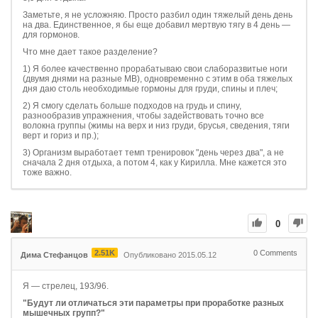
Заметьте, я не усложняю. Просто разбил один тяжелый день день
на два. Единственное, я бы еще добавил мертвую тягу в 4 день —
для гормонов.
Что мне дает такое разделение?
1) Я более качественно прорабатываю свои слаборазвитые ноги
(двумя днями на разные МВ), одновременно с этим в оба тяжелых
дня даю столь необходимые гормоны для груди, спины и плеч;
2) Я смогу сделать больше подходов на грудь и спину,
разнообразив упражнения, чтобы задействовать точно все
волокна группы (жимы на верх и низ груди, брусья, сведения, тяги
верт и гориз и пр.);
3) Организм выработает темп тренировок "день через два", а не
сначала 2 дня отдыха, а потом 4, как у Кирилла. Мне кажется это
тоже важно.
0
2.51K
0
Comments
Дима Стефанцов
Опубликовано 2015.05.12
Я — стрелец, 193/96.
"Будут ли отличаться эти параметры при проработке разных
мышечных групп?"