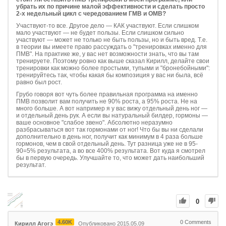
убрать их по причине малой эффективности и сделать просто
2-х недельный цикл с чередованием ГМВ и ОМВ?
Участвуют-то все. Другое дело — КАК участвуют. Если слишком
мало участвуют — не будет пользы. Если слишком сильно
участвуют — может не только не быть пользы, но и быть вред. Т.е.
в теории вы имеете право рассуждать о "тренировках именно для
ПМВ". На практике же, у вас нет возможности знать, что вы там
тренируете. Поэтому ровно как выше сказал Кирилл, делайте свои
тренировки как можно более простыми, тупыми и "бронебойными":
тренируйтесь так, чтобы какая бы композиция у вас ни была, всё
равно был рост.
Грубо говоря вот чуть более правильная программа на именно
ПМВ позволит вам получить не 90% роста, а 95% роста. Не на
много больше. А вот например я у вас вижу отдельный день ног —
и отдельный день рук. А если вы натуральный билдер, гормоны —
ваше основное "слабое звено". Абсолютно неразумно
разбрасываться вот так гормонами от ног! Что бы вы ни сделали
дополнительно в день ног, получит как минимум в 4 раза больше
гормонов, чем в свой отдельный день. Тут разница уже не в 95-
90=5% результата, а во все 400% результата. Вот куда я смотрел
бы в первую очередь. Улучшайте то, что может дать наибольший
результат.
0
4.60K
0
Comments
Кирилл Агогэ
Опубликовано 2015.05.09