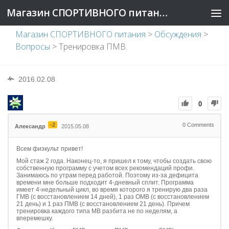
Магазин СПОРТИВНОГО питания
Магазин СПОРТИВНОГО питания
>
Обсуждения
>
Вопросы
>
Тренировка ПМВ.
2016.02.08
0
-2
0
Comments
Александр
2015.05.08
Всем физкульт привет!
Мой стаж 2 года. Наконец-то, я пришел к тому, чтобы создать свою
собственную программу с учетом всех рекомендаций профи.
Занимаюсь по утрам перед работой. Поэтому из-за дефицита
времени мне больше подходит 4-дневный сплит. Программа
имеет 4-недельный цикл, во время которого я тренирую два раза
ГМВ (с восстановлением 14 дней), 1 раз ОМВ (с восстановлением
21 день) и 1 раз ПМВ (с восстановлением 21 день). Причем
тренировка каждого типа МВ разбита не по неделям, а
вперемешку.