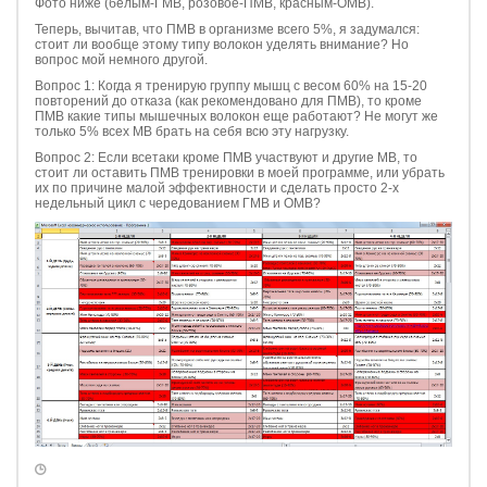
Фото ниже (белым-ГМВ, розовое-ПМВ, красным-ОМВ).
Теперь, вычитав, что ПМВ в организме всего 5%, я задумался:
стоит ли вообще этому типу волокон уделять внимание? Но
вопрос мой немного другой.
Вопрос 1: Когда я тренирую группу мышц с весом 60% на 15-20
повторений до отказа (как рекомендовано для ПМВ), то кроме
ПМВ какие типы мышечных волокон еще работают? Не могут же
только 5% всех МВ брать на себя всю эту нагрузку.
Вопрос 2: Если всетаки кроме ПМВ участвуют и другие МВ, то
стоит ли оставить ПМВ тренировки в моей программе, или убрать
их по причине малой эффективности и сделать просто 2-х
недельный цикл с чередованием ГМВ и ОМВ?