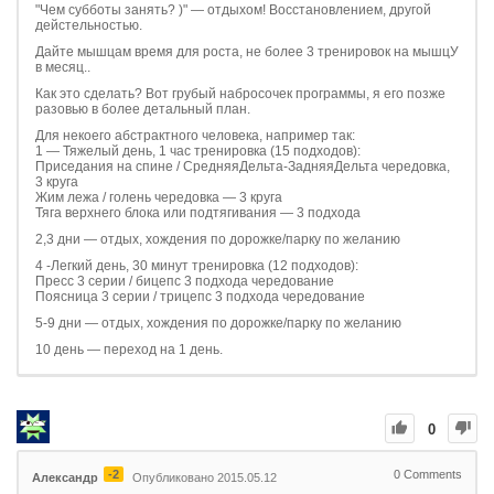
"Чем субботы занять? )" — отдыхом! Восстановлением, другой
дейстельностью.
Дайте мышцам время для роста, не более 3 тренировок на мышцУ
в месяц..
Как это сделать? Вот грубый набросочек программы, я его позже
разовью в более детальный план.
Для некоего абстрактного человека, например так:
1 — Тяжелый день, 1 час тренировка (15 подходов):
Приседания на спине / СредняяДельта-ЗадняяДельта чередовка,
3 круга
Жим лежа / голень чередовка — 3 круга
Тяга верхнего блока или подтягивания — 3 подхода
2,3 дни — отдых, хождения по дорожке/парку по желанию
4 -Легкий день, 30 минут тренировка (12 подходов):
Пресс 3 серии / бицепс 3 подхода чередование
Поясница 3 серии / трицепс 3 подхода чередование
5-9 дни — отдых, хождения по дорожке/парку по желанию
10 день — переход на 1 день.
0
-2
0
Comments
Александр
Опубликовано 2015.05.12