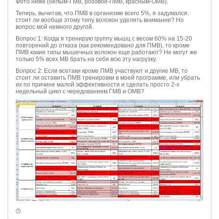
Фото ниже (белым-ГМВ, розовое-ПМВ, красным-ОМВ).
Теперь, вычитав, что ПМВ в организме всего 5%, я задумался:
стоит ли вообще этому типу волокон уделять внимание? Но
вопрос мой немного другой.
Вопрос 1: Когда я тренирую группу мышц с весом 60% на 15-20
повторений до отказа (как рекомендовано для ПМВ), то кроме
ПМВ какие типы мышечных волокон еще работают? Не могут же
только 5% всех МВ брать на себя всю эту нагрузку.
Вопрос 2: Если всетаки кроме ПМВ участвуют и другие МВ, то
стоит ли оставить ПМВ тренировки в моей программе, или убрать
их по причине малой эффективности и сделать просто 2-х
недельный цикл с чередованием ГМВ и ОМВ?