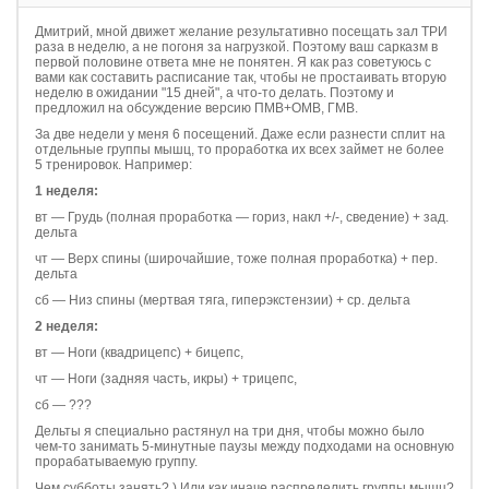
Дмитрий, мной движет желание результативно посещать зал ТРИ
раза в неделю, а не погоня за нагрузкой. Поэтому ваш сарказм в
первой половине ответа мне не понятен. Я как раз советуюсь с
вами как составить расписание так, чтобы не простаивать вторую
неделю в ожидании "15 дней", а что-то делать. Поэтому и
предложил на обсуждение версию ПМВ+ОМВ, ГМВ.
За две недели у меня 6 посещений. Даже если разнести сплит на
отдельные группы мышц, то проработка их всех займет не более
5 тренировок. Например:
1 неделя:
вт — Грудь (полная проработка — гориз, накл +/-, сведение) + зад.
дельта
чт — Верх спины (широчайшие, тоже полная проработка) + пер.
дельта
сб — Низ спины (мертвая тяга, гиперэкстензии) + ср. дельта
2 неделя:
вт — Ноги (квадрицепс) + бицепс,
чт — Ноги (задняя часть, икры) + трицепс,
сб — ???
Дельты я специально растянул на три дня, чтобы можно было
чем-то занимать 5-минутные паузы между подходами на основную
прорабатываемую группу.
Чем субботы занять? ) Или как иначе распределить группы мышц?