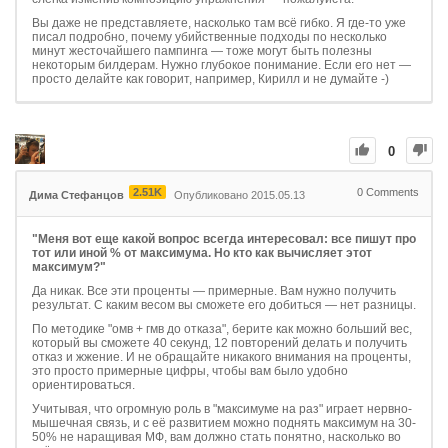
Вы даже не представляете, насколько там всё гибко. Я где-то уже
писал подробно, почему убийственные подходы по несколько
минут жесточайшего пампинга — тоже могут быть полезны
некоторым билдерам. Нужно глубокое понимание. Если его нет —
просто делайте как говорит, например, Кирилл и не думайте -)
0
2.51K
0
Comments
Дима Стефанцов
Опубликовано 2015.05.13
"Меня вот еще какой вопрос всегда интересовал: все пишут про
тот или иной % от максимума. Но кто как вычисляет этот
максимум?"
Да никак. Все эти проценты — примерные. Вам нужно получить
результат. С каким весом вы сможете его добиться — нет разницы.
По методике "омв + гмв до отказа", берите как можно больший вес,
который вы сможете 40 секунд, 12 повторений делать и получить
отказ и жжение. И не обращайте никакого внимания на проценты,
это просто примерные цифры, чтобы вам было удобно
ориентироваться.
Учитывая, что огромную роль в "максимуме на раз" играет нервно-
мышечная связь, и с её развитием можно поднять максимум на 30-
50% не наращивая МФ, вам должно стать понятно, насколько во