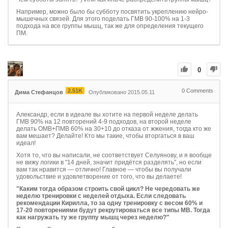
Например, можно было бы субботу посвятить укреплению нейро-
мышечных связей. Для этого поделать ГМВ 90-100% на 1-3
подхода на все группы мышц, так же для определения текущего
ПМ.
0
2.51K
0
Comments
Дима Стефанцов
Опубликовано 2015.05.11
Александр, если в идеале вы хотите на первой неделе делать
ГМВ 90% на 12 повторений 4-9 подходов, на второй неделе
делать ОМВ+ПМВ 60% на 30+10 до отказа от жжения, тогда кто же
вам мешает? Делайте! Кто мы такие, чтобы вторгаться в ваш
идеал!
Хотя то, что вы написали, не соответствует Селуянову, и я вообще
не вижу логики в "14 дней, значит придётся разделять", но если
вам так нравится — отлично! Главное — чтобы вы получали
удовольствие и удовлетворение от того, что вы делаете!
"Каким тогда образом строить свой цикл? Не чередовать же
неделю тренировки с неделей отдыха. Если следовать
рекомендации Кирилла, то за одну тренировку с весом 60% и
17-20 повторениями будут рекрутироваться все типы МВ. Тогда
как нагружать ту же группу мышц через неделю?"