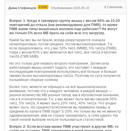
2.51K
0
Comments
Дима Стефанцов
Опубликовано 2015.05.10
Вопрос 1: Когда я тренирую группу мышц с весом 60% на 15-20
повторений до отказа (как рекомендовано для ПМВ), то кроме
ПМВ какие типы мышечных волокон еще работают? Не могут
же только 5% всех МВ брать на себя всю эту нагрузку.
Какой бы вес вы ни брали, всегда рекрутируются сначала
низкопороговые, потом средние, потом высокопороговые. Т.е.
если предположить, что у вас 50% тип1 (ММВ), 5% тип2а (ПМВ),
тогда с весом 60% у вас включатся все тип1, все тип2а и кусочек
тип2б (ГМВ БМВ).
Но это только для первого-второго повторения. Затем сила
работающих мышц начнёт падать, что заставит с каждым
последующим повторением использовать всё больше и больше
свежих более высокопороговых тип2а. Поэтому по сути получится
полшейная сборная солянка.
Более того, можете не обращать на всё вышенаписанное
внимания, потому что у каждого человека, в каждой мышце —
разное количество МВ разных типов, как в абсолютном значении,
так и в относительном. Т.е. у вас может быть как вы сказали 55%
тип1, 5% тип2а. А может быть 10% тип1, 40% тип2а. Что угодно
может быть. Но среднестатистически вы примерно правы, в
среднем по палате ПМВ будет 5-20%. Но только вы же не министр
здравоохранения, вам не страну тренировать, а себя одного. На
такой низкой выборке нельзя пользоваться статистикой.
Вопрос 2: Если всетаки кроме ПМВ участвуют и другие МВ, то
стоит ли оставить ПМВ тренировки в моей программе, или