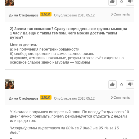
0
2.51K
0
Comments
Дима Стефанцов
Опубликовано 2015.05.12
2) Зачем так скомкано? Сразу в один день все группы мышц за
1 час? Да еще с таким темпом. Чего можно достичь таким
путем?
Можно достичь:
а) не получения перетренированности
б) свободного времени на самое важное: жизнь
в) лучших, чем ваши начальные, результатов за счёт акцента на
основное слабое звено натурала — гормоны
0
2.51K
0
Comments
Дима Стефанцов
Опубликовано 2015.05.12
У Кирилла получился интересный план. По поводу "отдых всего 10
дней" нужно понимать, почему рекомендуется отдыхать 2 недели
или вроде того.
"миофибриллы вырастают на 80% за 7 дней, на 95+% за 15
дней"