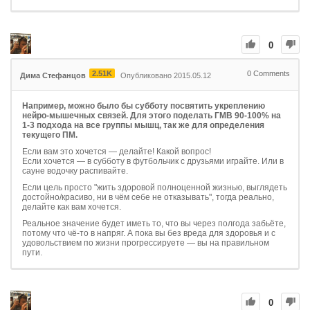
0
2.51K
0
Comments
Дима Стефанцов
Опубликовано 2015.05.12
Например, можно было бы субботу посвятить укреплению
нейро-мышечных связей. Для этого поделать ГМВ 90-100% на
1-3 подхода на все группы мышц, так же для определения
текущего ПМ.
Если вам это хочется — делайте! Какой вопрос!
Если хочется — в субботу в футбольчик с друзьями играйте. Или в
сауне водочку распивайте.
Если цель просто "жить здоровой полноценной жизнью, выглядеть
достойно/красиво, ни в чём себе не отказывать", тогда реально,
делайте как вам хочется.
Реальное значение будет иметь то, что вы через полгода забьёте,
потому что чё-то в напряг. А пока вы без вреда для здоровья и с
удовольствием по жизни прогрессируете — вы на правильном
пути.
0