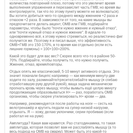
количества повторений плохо, потому что это увеличит время
выполнения упражнения и перезакислит часть ГМВ; но время вы
контролируете, так что по этому пункту можете не волноваться).
Вы хотите добиться чего-то среднего между жжением +2 раза и
отказом +2 раза. В зависимости от того, на какие мышцы вы
предпочитаете делать акцент, ОМВ или ГМВ, подбирайте
параметры, чтобы было "почти нужно жжение и нужный отказ",
или "почти нужный отказ и нужное жжение". В идеале-то
одновременно всё, к этому нужно стремиться, но реалистично фиг
получится же. Поэтому я и писал выше, что эффективность
ОМВ+ГМВ это 150-170%, в то время как отдельно (если есть
лишние гормоны) = 100+100=200%.
Какой это будет для вас вес? Скорее всего что-то в районе 50-
70%. Подбирайте, чтобы получить то, что нужно получить.
Жжение, отказ, время/повторы.
Отдых опять же классический, 5-10 минут активного отдыха. Это
значит покачали бицепс например — как минимум минуту-две
ходите по залу, разминайте/трясите/сгибайте мышцу (я сгибаю
отработавшую руку другой рукой), ваща задача механически
прогнать кровь через мышцу, чтобы вымыть ещё целую минуту
продолжающие образовываться Н+ — раз, поработать ОМВ
организма, чтобы скорее утилизировать Н+ крови — два.
Например, рекомендуется после работы на ноги — сесть на
велотренажёр и крутить педали на супер-низкой нагрузке,
отдыхать. Я — хожу, делаю уклончики, серии пробиваю (если
работал не на руки).
Амплитуда? Какая вам нравится. Раз статодинамика, то такая
амплитуда, которая позволит вам не расслаблять мышцу (а то
весь подход на ОМВ на смарку). Может быть это какой-то