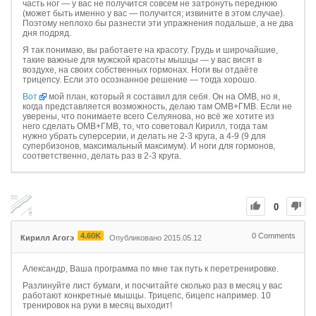
часть ног — у вас не получится совсем не затронуть переднюю
(может быть именно у вас — получится; извините в этом случае).
Поэтому неплохо бы разнести эти упражнения подальше, а не два
дня подряд.
Я так понимаю, вы работаете на красоту. Грудь и широчайшие,
такие важные для мужской красоты мышцы — у вас висят в
воздухе, на своих собственных гормонах. Ноги вы отдаёте
трицепсу. Если это осознанное решение — тогда хорошо.
Вот
мой план, который я составил для себя. Он на ОМВ, но я,
когда представляется возможность, делаю там ОМВ+ГМВ. Если не
уверены, что понимаете всего Селуянова, но всё же хотите из
него сделать ОМВ+ГМВ, то, что советовал Кирилл, тогда там
нужно убрать суперсерии, и делать не 2-3 круга, а 4-9 (9 для
супербизонов, максимальный максимум). И ноги для гормонов,
соответственно, делать раз в 2-3 круга.
0
4.60K
0
Comments
Кирилл Агогэ
Опубликовано 2015.05.12
Александр, Ваша программа по мне так путь к перетренировке.
Разлинуйте лист бумаги, и посчитайте сколько раз в месяц у вас
работают конкретные мышцы. Трицепс, бицепс например. 10
тренировок на руки в месяц выходит!