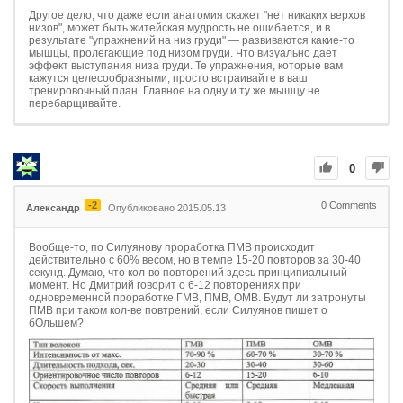
Другое дело, что даже если анатомия скажет "нет никаких верхов
низов", может быть житейская мудрость не ошибается, и в
результате "упражнений на низ груди" — развиваются какие-то
мышцы, пролегающие под низом груди. Что визуально даёт
эффект выступания низа груди. Те упражнения, которые вам
кажутся целесообразными, просто встраивайте в ваш
тренировочный план. Главное на одну и ту же мышцу не
перебарщивайте.
0
-2
0
Comments
Александр
Опубликовано 2015.05.13
Вообще-то, по Силуянову проработка ПМВ происходит
действительно с 60% весом, но в темпе 15-20 повторов за 30-40
секунд. Думаю, что кол-во повторений здесь принципиальный
момент. Но Дмитрий говорит о 6-12 повторениях при
одновременной проработке ГМВ, ПМВ, ОМВ. Будут ли затронуты
ПМВ при таком кол-ве повтрений, если Силуянов пишет о
бОльшем?