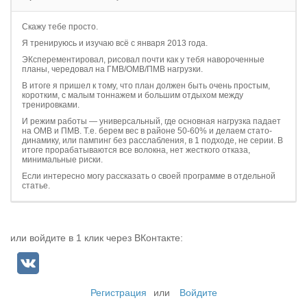
Скажу тебе просто.
Я тренируюсь и изучаю всё с января 2013 года.
ЭКсперементировал, рисовал почти как у тебя навороченные
планы, чередовал на ГМВ/ОМВ/ПМВ нагрузки.
В итоге я пришел к тому, что план должен быть очень простым,
коротким, с малым тоннажем и большим отдыхом между
тренировками.
И режим работы — универсальный, где основная нагрузка падает
на ОМВ и ПМВ. Т.е. берем вес в районе 50-60% и делаем стато-
динамику, или пампинг без расслабления, в 1 подходе, не серии. В
итоге прорабатываются все волокна, нет жесткого отказа,
минимальные риски.
Если интересно могу рассказать о своей программе в отдельной
статье.
или войдите в 1 клик через ВКонтакте:
Регистрация
или
Войдите