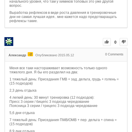
начального уровня, что там у химиков топовых это уже другой
вопрос.
Выработка рефлексов в виде роста давления в тренировочные
дни не самая лучшая идея.. мне кажется надо предотваращать
рефлексы такие.
0
-2
0
Comments
Александр
Опубликовано 2015.05.12
Меня все таки настораживает возможность только одного
тяжелого дня. Я бы его разделил на два:
1 тяжелый день: Приседания ГМВ + зад. дельта, грудь + голень =
(15 подходов)
2,3 день отдыха
4 легкий день: 30 минут тренировка (12 подходов):
Пресс 3 серии / бицепс 3 подхода чередование
Поясница 3 серии / трицепс 3 подхода чередование
5,6 дни отдыха
7 тяжелый день: Приседания ПМВ/ОМВ + пер. дельта + спина =
(15 подходов)
8,9 дни отдыха.