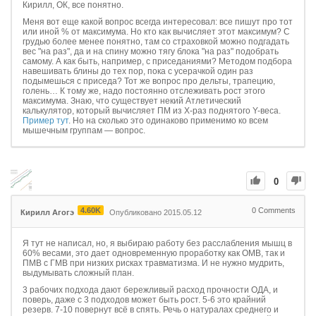
Кирилл, ОК, все понятно.
Меня вот еще какой вопрос всегда интересовал: все пишут про тот
или иной % от максимума. Но кто как вычисляет этот максимум? С
грудью более менее понятно, там со страховкой можно подгадать
вес "на раз", да и на спину можно тягу блока "на раз" подобрать
самому. А как быть, например, с приседаниями? Методом подбора
навешивать блины до тех пор, пока с усерачкой один раз
подымешься с приседа? Тот же вопрос про дельты, трапецию,
голень… К тому же, надо постоянно отслеживать рост этого
максимума. Знаю, что существует некий Атлетический
калькулятор, который вычисляет ПМ из Х-раз поднятого Y-веса.
Пример тут
. Но на сколько это одинаково применимо ко всем
мышечным группам — вопрос.
0
4.60K
0
Comments
Кирилл Агогэ
Опубликовано 2015.05.12
Я тут не написал, но, я выбираю работу без расслабления мышц в
60% весами, это дает одновременную проработку как ОМВ, так и
ПМВ с ГМВ при низких рисках травматизма. И не нужно мудрить,
выдумывать сложный план.
3 рабочих подхода дают бережливый расход прочности ОДА, и
поверь, даже с 3 подходов может быть рост. 5-6 это крайний
резерв. 7-10 повернут всё в спять. Речь о натуралах среднего и