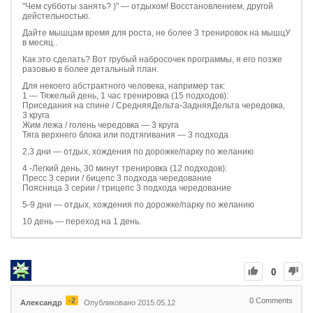
"Чем субботы занять? )" — отдыхом! Восстановлением, другой
дейстельностью.
Дайте мышцам время для роста, не более 3 тренировок на мышцУ
в месяц..
Как это сделать? Вот грубый набросочек программы, я его позже
разовью в более детальный план.
Для некоего абстрактного человека, например так:
1 — Тяжелый день, 1 час тренировка (15 подходов):
Приседания на спине / СредняяДельта-ЗадняяДельта чередовка,
3 круга
Жим лежа / голень чередовка — 3 круга
Тяга верхнего блока или подтягивания — 3 подхода
2,3 дни — отдых, хождения по дорожке/парку по желанию
4 -Легкий день, 30 минут тренировка (12 подходов):
Пресс 3 серии / бицепс 3 подхода чередование
Поясница 3 серии / трицепс 3 подхода чередование
5-9 дни — отдых, хождения по дорожке/парку по желанию
10 день — переход на 1 день.
0
-2
0
Comments
Александр
Опубликовано 2015.05.12