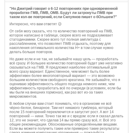
"Но Дмитрий говорит о 6-12 повторениях при одновременной
проработке ГМВ, ПМВ, ОМВ. Будут ли затронуты ПМВ при
таком кол-ве повтрений, если Силуянов пишет о бОльшем?"
Интересно, что вам ответят 😉
От себя могу сказать, что то количество повторений на ПМВ,
которое написано в таблице, скорее всего не подразумевает
статодинамики. Скорее всего тут полная амплитуда с
расслаблением, что позволяет ПМВ отдыхать, поэтому для
накопления оптимального количества Н+ в том случае нужно
делать больше повторов.
Но даже если и не так, не забывайте нашу цель — проработать
всё сразу. И большее количество повторений будет уже негативно
сказываться на ГМВ. Я предложил наиболее оптимальный для
всего сразу вариант. Единственное, чем может быть более
эффективен более многоповторный вариант — это возможно
большим количеством свободного креатина. Не забывайте, что я
оцениваю эффективность общего подхода немного ниже, чем
эффективность проработать всё по очереди (в условиях, если бы
мы были на внешних гормонах), как раз вот из-за таких
микромоментов.
В любом случае вам стоит понимать, что в организме не всё
чёрно-белое, бинарное. Там нет никакого тумблера, который
после 15 повторений переключится и запустит рост. А вот 14
повторений — нини. Точно так же и с вредом: если я сказал делать
12, это не значит, что сделав 14 вы прямо сразу всё, гг. Всё это
общие рекомендации. Обоснованные определёнными вещами.
Если вы можете получить такие или примерно такие результаты
слегка изменив композицию упражнения — пожалуйста.