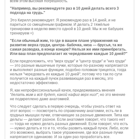
всём этом высокая погрешность.
"Например, вы рекомендуете раз в 10 дней делать всего 3
подхода на грудь."
Это Кирилл рекомендует. Я рекомендую раз в 14 дней, и не
париться со смещённым графиком. И делать 2 тяжёлые
тренировки в неделю вместо одной в 10 дней. Мы ж не бабушек
тренируем =)
"Если обычный жим, то где в вашем плане упражнения на
развитие верха груди, центра- бабочка, низа — брусья, та же
самая разводка, в конце концов? Нельзя же ими принебрегать.
Или ваш план предполагает их чередование каждые 10 дней?"
Если предположить, что "верх груди" и "центр груди" и "низ груди"
— это разные мышечные пучки, которые по-разному напрягаются
и выполняют разные функции, подобно головкам трицепса, тогда
нельзя "чередовать их каждые 10 дней", потому что так по сути
получится на каждый пучок развивающая раз в месяц, это
недостаточно эффективно.
Я, как непрофессиональный качок, придерживаюсь мнения
"делать жим и всё будет, какой нафиг верх низ!"
, но это мнение
не подкреплено даже анатомией.
Что следует сделать в первую очередь, чтобы узнать ответ на
этот вопрос — посмотреть по справочнику анатомии, есть ли в
грудных мышцах пучки, отвечающие за разные движения. Типа как
дельты — делают разное. Если анатомия говорит, что такого нет
— тогда не нужно делать разных движений. Если говорит, что есть
— нужно делать и то и то, чтобы развить каждый пучок. Либо, если
это возможно, выбрать такое упражнение, где все разные пучки
напрягаются одинаково. И за один раз проработать все.