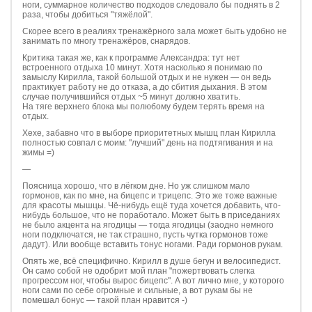
ноги, суммарное количество подходов следовало бы поднять в 2
раза, чтобы добиться "тяжёлой".
Скорее всего в реалиях тренажёрного зала может быть удобно не
занимать по многу тренажёров, снарядов.
Критика такая же, как к программе Александра: тут нет
встроенного отдыха 10 минут. Хотя насколько я понимаю по
замыслу Кирилла, такой большой отдых и не нужен — он ведь
практикует работу не до отказа, а до сбития дыхания. В этом
случае получившийся отдых ~5 минут должно хватить.
На тяге верхнего блока мы полюбому будем терять время на
отдых.
Хехе, забавно что в выборе приоритетных мышц план Кирилла
полностью совпал с моим: "лучший" день на подтягивания и на
жимы =)
—
Поясница хорошо, что в лёгком дне. Но уж слишком мало
гормонов, как по мне, на бицепс и трицепс. Это же тоже важные
для красоты мышцы. Чё-нибудь ещё туда хочется добавить, что-
нибудь большое, что не поработало. Может быть в приседаниях
не было акцента на ягодицы — тогда ягодицы (заодно немного
ноги подключатся, не так страшно, пусть чутка гормонов тоже
дадут). Или вообще вставить тонус ногами. Ради гормонов рукам.
Опять же, всё специфично. Кирилл в душе бегун и велосипедист.
Он само собой не одобрит мой план "пожертвовать слегка
прогрессом ног, чтобы вырос бицепс". А вот лично мне, у которого
ноги сами по себе огромные и сильные, а вот рукам бы не
помешал бонус — такой план нравится -)