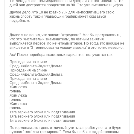
Т.е. чем дальше, тем медленнее они достраиваются. Значит за 10
дней они достроятся процентов на 90. Это уже вменяемая цифра.
Другое дело, что 10 не кратно 7, и для не-посвятившего свою
жизнь спорту такой плавающий график может оказаться
неудобным.
—
Далее я не понял, что значит "чередовка". Мог бы предположить,
что это "числитель и знаменатель", по чётным занятия
выполняется первое, по нечётным второе. Но тогда это вообще не
впишется в "3 тренировки на мышцу в месяц" и это точно неверно.
Ага! После перебора возможных вариантов, получается так:
Приседания на спине
СредняяДельта-ЗадняяДельта
Приседания на спине
СредняяДельта-ЗадняяДельта
Приседания на спине
СредняяДельта-ЗадняяДельта
Жим лежа
голень
Жим лежа
голень
Жим лежа
голень
Тяга верхнего блока или подтягивания
Тяга верхнего блока или подтягивания
Тяга верхнего блока или подтягивания
По гормонам этот день отличный, учитывая работу ног, это будет
нужная "тяжёлая тренировка". Если бы не были задействованы