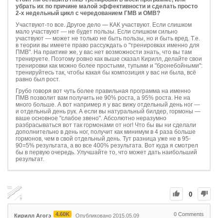
убрать их по причине малой эффективности и сделать просто
2-х недельный цикл с чередованием ГМВ и ОМВ?
Участвуют-то все. Другое дело — КАК участвуют. Если слишком
мало участвуют — не будет пользы. Если слишком сильно
участвуют — может не только не быть пользы, но и быть вред. Т.е.
в теории вы имеете право рассуждать о "тренировках именно для
ПМВ". На практике же, у вас нет возможности знать, что вы там
тренируете. Поэтому ровно как выше сказал Кирилл, делайте свои
тренировки как можно более простыми, тупыми и "бронебойными":
тренируйтесь так, чтобы какая бы композиция у вас ни была, всё
равно был рост.
Грубо говоря вот чуть более правильная программа на именно
ПМВ позволит вам получить не 90% роста, а 95% роста. Не на
много больше. А вот например я у вас вижу отдельный день ног —
и отдельный день рук. А если вы натуральный билдер, гормоны —
ваше основное "слабое звено". Абсолютно неразумно
разбрасываться вот так гормонами от ног! Что бы вы ни сделали
дополнительно в день ног, получит как минимум в 4 раза больше
гормонов, чем в свой отдельный день. Тут разница уже не в 95-
90=5% результата, а во все 400% результата. Вот куда я смотрел
бы в первую очередь. Улучшайте то, что может дать наибольший
результат.
0
4.60K
0
Comments
Кирилл Агогэ
Опубликовано 2015.05.09