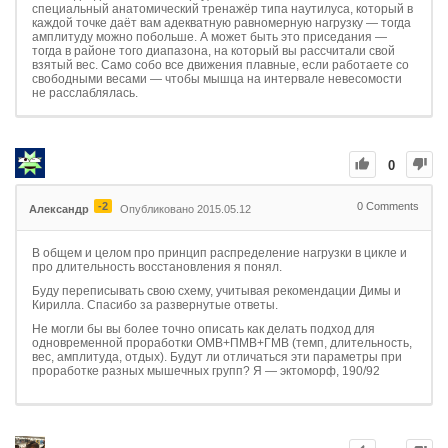
специальный анатомический тренажёр типа наутилуса, который в
каждой точке даёт вам адекватную равномерную нагрузку — тогда
амплитуду можно побольше. А может быть это приседания —
тогда в районе того диапазона, на который вы рассчитали свой
взятый вес. Само собо все движения плавные, если работаете со
свободными весами — чтобы мышца на интервале невесомости
не расслаблялась.
0
-2
0
Comments
Александр
Опубликовано 2015.05.12
В общем и целом про принцип распределение нагрузки в цикле и
про длительность восстановления я понял.
Буду переписывать свою схему, учитывая рекомендации Димы и
Кирилла. Спасибо за развернутые ответы.
Не могли бы вы более точно описать как делать подход для
одновременной проработки ОМВ+ПМВ+ГМВ (темп, длительность,
вес, амплитуда, отдых). Будут ли отличаться эти параметры при
проработке разных мышечных групп? Я — эктоморф, 190/92