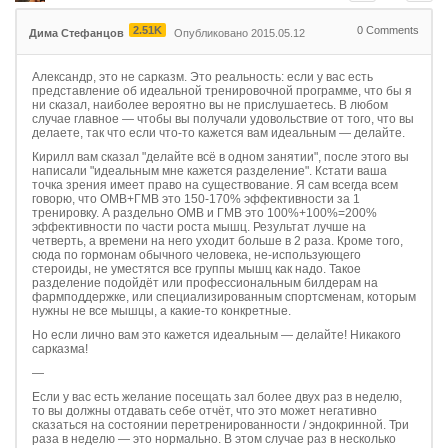
2.51K
0
Comments
Дима Стефанцов
Опубликовано 2015.05.12
Александр, это не сарказм. Это реальность: если у вас есть
представление об идеальной тренировочной программе, что бы я
ни сказал, наиболее вероятно вы не прислушаетесь. В любом
случае главное — чтобы вы получали удовольствие от того, что вы
делаете, так что если что-то кажется вам идеальным — делайте.
Кирилл вам сказал "делайте всё в одном занятии", после этого вы
написали "идеальным мне кажется разделение". Кстати ваша
точка зрения имеет право на существование. Я сам всегда всем
говорю, что ОМВ+ГМВ это 150-170% эффективности за 1
тренировку. А раздельно ОМВ и ГМВ это 100%+100%=200%
эффективности по части роста мышц. Результат лучше на
четверть, а времени на него уходит больше в 2 раза. Кроме того,
сюда по гормонам обычного человека, не-использующего
стероиды, не уместятся все группы мышц как надо. Такое
разделение подойдёт или профессиональным билдерам на
фармподдержке, или специализированным спортсменам, которым
нужны не все мышцы, а какие-то конкретные.
Но если лично вам это кажется идеальным — делайте! Никакого
сарказма!
—
Если у вас есть желание посещать зал более двух раз в неделю,
то вы должны отдавать себе отчёт, что это может негативно
сказаться на состоянии перетренированности / эндокринной. Три
раза в неделю — это нормально. В этом случае раз в несколько