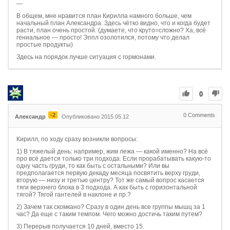
—
В общем, мне нравится план Кирилла намного больше, чем
начальный план Александра. Здесь чётко видно, что и когда будет
расти, план очень простой. (думаете, что круто=сложно? Ха, всё
гениальное — просто! Эппл озолотился, потому что делал
простые продукты)
Здесь на порядок лучше ситуация с гормонами.
0
-2
0
Comments
Александр
Опубликовано 2015.05.12
Кирилл, по ходу сразу возникли вопросы:
1) В тяжелый день: например, жим лежа — какой именно? На всё
про всё дается только три подхода. Если прорабатывать какую-то
одну часть груди, то как быть с остальными? Или вы
предполагается первую декаду месяца посвятить верху груди,
вторую — низу и третью центру? Тот же самый вопрос касается
тяги верхнего блока в 3 подхода. А как быть с горизонтальной
тягой? Тягой гантелей в наклоне и пр.?
2) Зачем так скомкано? Сразу в один день все группы мышц за 1
час? Да еще с таким темпом. Чего можно достичь таким путем?
3) Перерыв получается 10 дней, вместо 15.