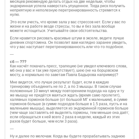
месяцев рекомендую делать отдых на две недельки, чтобы
эндокринная успела наверстать упущенное. Тогда риск получить
неприятную и неполезную перетренированность стремится к
нулю.
Это если учесть, что кроме зала у вас стрессов нет. Если у вас по
жизни и на работе везде стрессы, то вы и без зала вообще
можете истощиться. Учитывайте свои обстоятельства.
Если нравится рисовать красивые штуки в экселе, ведите лучше
дневник спортсмена. Он позволит вам наглядно заранее увидеть,
что у вас наступает перетренированность или что-то подобное.
—
сб — ???
Как насчёт покачать пресс, трапецию (не увидел ключевого слова,
мб она у вас и так уже присутствует), шею (не на борцовском
мосту, а нормально по заветам Павла Бадырова например)?
Мне видится, что лучше результат будет, если в каждую
тренировку объединить не по 2, а по 3 мышцы. В таком случае
положенные 10 минут между повторением подхода на одну и ту
же мышцу не придётся маяться ждать (время само пролетит),
халявных гормонов больше (от большой МГ к маленьким), в сумме
гормонов больше (в сумме подходов больше в 1.5 раза, пусть и на
маленькие мышцы), выделяется из эндокринной гормонов больше
(чем чаще заставлять её выделять гормоны, тем меньше она даёт;
если обращаться к ней всего 2 раза в неделю, каждый из этих
разов будет больше, чем если 3 раза).
—
Ну и далее по мелочам. Когда вы будете прорабатывать заднюю