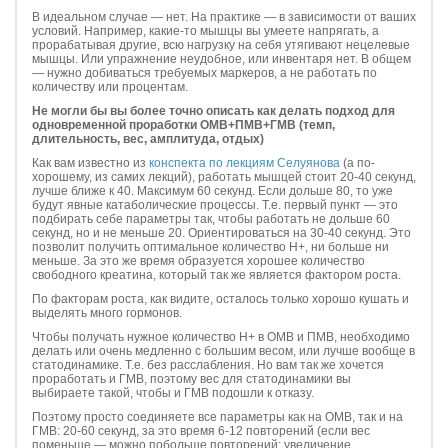
В идеальном случае — нет. На практике — в зависимости от ваших
условий. Например, какие-то мышцы вы умеете напрягать, а
прорабатывая другие, всю нагрузку на себя утягивают нецелевые
мышцы. Или упражнение неудобное, или инвентаря нет. В общем
— нужно добиваться требуемых маркеров, а не работать по
количеству или процентам.
Не могли бы вы более точно описать как делать подход для
одновременной проработки ОМВ+ПМВ+ГМВ (темп,
длительность, вес, амплитуда, отдых)
Как вам известно из
конспекта по лекциям Селуянова
(а по-
хорошему, из самих лекций), работать мышцей стоит 20-40 секунд,
лучше ближе к 40. Максимум 60 секунд. Если дольше 80, то уже
будут явные катаболические процессы. Т.е. первый пункт — это
подбирать себе параметры так, чтобы работать не дольше 60
секунд, но и не меньше 20. Ориентироваться на 30-40 секунд. Это
позволит получить оптимальное количество Н+, ни больше ни
меньше. За это же время образуется хорошее количество
свободного креатина, который так же является фактором роста.
По факторам роста, как видите, осталось только хорошо кушать и
выделять много гормонов.
Чтобы получать нужное количество Н+ в ОМВ и ПМВ, необходимо
делать или очень медленно с большим весом, или лучше вообще в
статодинамике. Т.е. без расслабления. Но вам так же хочется
проработать и ГМВ, поэтому вес для статодинамики вы
выбираете такой, чтобы и ГМВ подошли к отказу.
Поэтому просто соединяете все параметры как на ОМВ, так и на
ГМВ: 20-60 секунд, за это время 6-12 повторений (если вес
поменьше — можно побольше повторений; увеличение