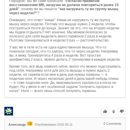
Парадокс. Вы же сами написали
"согласно правилам
восстановления МВ, нагрузка не должна повториться ранее 15
дней"
, почему же вы пишете
"как нагружать ту же группу мышц
через неделю?"
?
Очевидно, что ответ "никак". Никак не нагружать ту же группу
мышц через неделю. Потому что мышце нужно 2 недели, чтобы
построиться почти до конца. Значит ли это, что на вторую неделю
мы будем отдыхать? Нет конечно. Мы можем безопасно (и
полезно) для себя выделить много гормонов 2 раза в неделю.
Поэтому тренироваться в неделю 0 раз — расточительство.
У вас же в теле есть не одна единственная мышца. Что-то
покачали сегодня, что-то завтра, что-то через неделю. Например
вы, я вижу, тренируетесь 4 раза в неделю. Вот простая
арифметика 2 класс, можно делать 2 тренировки в каждую неделю.
Кроме того, всё ведь намного гибче, много что можно подстраивать
под себя. Например хотя для роста мышцы и нужно ждать 2
недели, но скажем если мне в день рук нужны гормоны — я
поделаю ноги. И через несколько дней в день какой-нибудь спины
— я тоже поделаю ноги. Да, максимального прогресса в ногах не
будет. Но у меня и нет особенной задачи "получить прогресс в
ногах". Ноги — всего лишь способ получить гормоны.
0
-2
0
Comments
Александр
Опубликовано 2015.05.11