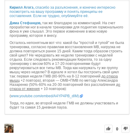
Кирилл Агогэ,
спасибо за разъяснения, и конечно интересно
посмотреть на вашу программу и понять принципы ее
составления. Если не трудно, опубликуйте её.
Дима Стефанцов
,
так же благодарю за комментарий. На счет
проработки ног в начале тренировки для поднятия гормонального
фона я уже слышал. Это первое изменение в мою новую
программу, которое я внесу.
Осталось непонятным вот что: какой бы "простой и тупой" не была
тренировка, согласно правилам восстановления МВ, нагрузка не
должна повториться ранее 15 дней. Каким тогда образом строить
свой цикл? Не чередовать же неделю тренировки с неделей
отдыха. Если следовать рекомендации Кирилла, то за одну
тренировку с весом 60% и 17-20 повторениями будут
рекрутироваться все типы МВ. Тогда как нагружать ту же группу
мышц через неделю? В идеале я хотел бы построить свой цикл
так: первая неделя ГМВ (80-90% на 8-12 повторений
до отказа
мышц
+2 повтора), вторая — ОМВ+ПМВ по методу Александра
Назаренко (50%-60% на 20-30 повторений без расслабления
до
отказа от жжения
+ 10 повторов):
(
www.youtube.com/embed/A4YP4PB_dlM)
Тогда, по идее, во второй неделе ГМВ не должны участвовать и
будет та самая 15 дневная пауза.
0