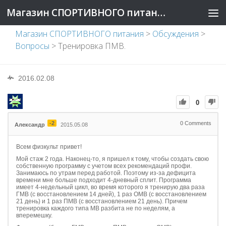
Магазин СПОРТИВНОГО питания
Магазин СПОРТИВНОГО питания
>
Обсуждения
>
Вопросы
>
Тренировка ПМВ.
2016.02.08
0
-2
0
Comments
Александр
2015.05.08
Всем физкульт привет!
Мой стаж 2 года. Наконец-то, я пришел к тому, чтобы создать свою
собственную программу с учетом всех рекомендаций профи.
Занимаюсь по утрам перед работой. Поэтому из-за дефицита
времени мне больше подходит 4-дневный сплит. Программа
имеет 4-недельный цикл, во время которого я тренирую два раза
ГМВ (с восстановлением 14 дней), 1 раз ОМВ (с восстановлением
21 день) и 1 раз ПМВ (с восстановлением 21 день). Причем
тренировка каждого типа МВ разбита не по неделям, а
вперемешку.