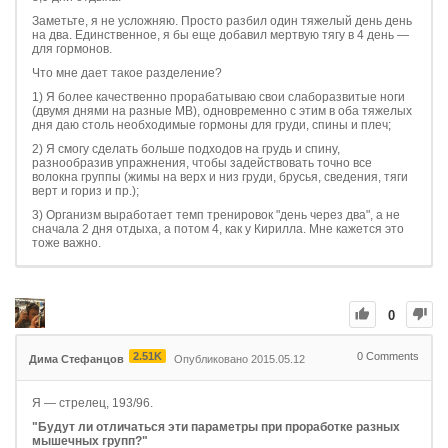
Заметьте, я не усложняю. Просто разбил один тяжелый день день
на два. Единственное, я бы еще добавил мертвую тягу в 4 день —
для гормонов.
Что мне дает такое разделение?
1) Я более качественно прорабатываю свои слаборазвитые ноги
(двумя днями на разные МВ), одновременно с этим в оба тяжелых
дня даю столь необходимые гормоны для груди, спины и плеч;
2) Я смогу сделать больше подходов на грудь и спину,
разнообразив упражнения, чтобы задействовать точно все
волокна группы (жимы на верх и низ груди, брусья, сведения, тяги
верт и гориз и пр.);
3) Организм выработает темп тренировок "день через два", а не
сначала 2 дня отдыха, а потом 4, как у Кирилла. Мне кажется это
тоже важно.
0
2.51K
0
Comments
Дима Стефанцов
Опубликовано 2015.05.12
Я — стрелец, 193/96.
"Будут ли отличаться эти параметры при проработке разных
мышечных групп?"