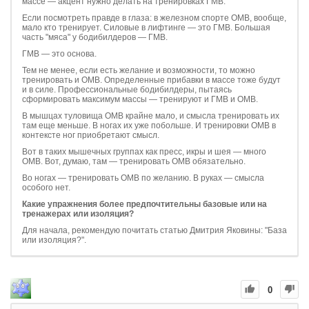
массе — акцент нужно делать на тренировках ГМВ.
Если посмотреть правде в глаза: в железном спорте ОМВ, вообще,
мало кто тренирует. Силовые в лифтинге — это ГМВ. Большая
часть "мяса" у бодибилдеров — ГМВ.
ГМВ — это основа.
Тем не менее, если есть желание и возможности, то можно
тренировать и ОМВ. Определенные прибавки в массе тоже будут
и в силе. Профессиональные бодибилдеры, пытаясь
сформировать максимум массы — тренируют и ГМВ и ОМВ.
В мышцах туловища ОМВ крайне мало, и смысла тренировать их
там еще меньше. В ногах их уже побольше. И тренировки ОМВ в
контексте ног приобретают смысл.
Вот в таких мышечных группах как пресс, икры и шея — много
ОМВ. Вот, думаю, там — тренировать ОМВ обязательно.
Во ногах — тренировать ОМВ по желанию. В руках — смысла
особого нет.
Какие упражнения более предпочтительны базовые или на
тренажерах или изоляция?
Для начала, рекомендую почитать статью Дмитрия Яковины: "База
или изоляция?".
0