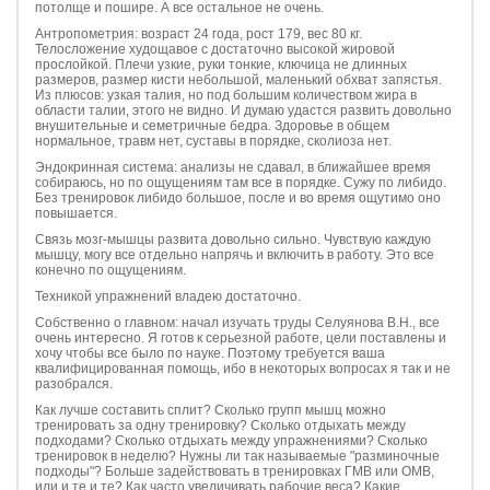
потолще и пошире. А все остальное не очень.
Антропометрия: возраст 24 года, рост 179, вес 80 кг.
Телосложение худощавое с достаточно высокой жировой
прослойкой. Плечи узкие, руки тонкие, ключица не длинных
размеров, размер кисти небольшой, маленький обхват запястья.
Из плюсов: узкая талия, но под большим количеством жира в
области талии, этого не видно. И думаю удастся развить довольно
внушительные и семетричные бедра. Здоровье в общем
нормальное, травм нет, суставы в порядке, сколиоза нет.
Эндокринная система: анализы не сдавал, в ближайшее время
собираюсь, но по ощущениям там все в порядке. Сужу по либидо.
Без тренировок либидо большое, после и во время ощутимо оно
повышается.
Связь мозг-мышцы развита довольно сильно. Чувствую каждую
мышцу, могу все отдельно напрячь и включить в работу. Это все
конечно по ощущениям.
Техникой упражнений владею достаточно.
Собственно о главном: начал изучать труды Селуянова В.Н., все
очень интересно. Я готов к серьезной работе, цели поставлены и
хочу чтобы все было по науке. Поэтому требуется ваша
квалифицированная помощь, ибо в некоторых вопросах я так и не
разобрался.
Как лучше составить сплит? Сколько групп мышц можно
тренировать за одну тренировку? Сколько отдыхать между
подходами? Сколько отдыхать между упражнениями? Сколько
тренировок в неделю? Нужны ли так называемые "разминочные
подходы"? Больше задействовать в тренировках ГМВ или ОМВ,
или и те и те? Как часто увеличивать рабочие веса? Какие