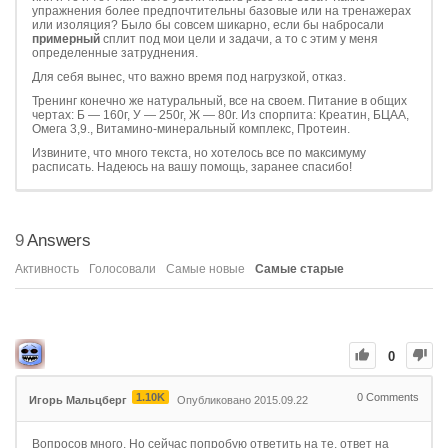
упражнения более предпочтительны базовые или на тренажерах
или изоляция? Было бы совсем шикарно, если бы набросали
примерный
сплит под мои цели и задачи, а то с этим у меня
определенные затруднения.
Для себя вынес, что важно время под нагрузкой, отказ.
Тренинг конечно же натуральный, все на своем. Питание в общих
чертах: Б — 160г, У — 250г, Ж — 80г. Из спорпита: Креатин, БЦАА,
Омега 3,9., Витамино-минеральный комплекс, Протеин.
Извините, что много текста, но хотелось все по максимуму
расписать. Надеюсь на вашу помощь, заранее спасибо!
9
Answers
Активность
Голосовали
Самые новые
Самые старые
0
1.10K
0
Comments
Игорь Мальцберг
Опубликовано 2015.09.22
Вопросов много. Но сейчас попробую ответить на те, ответ на