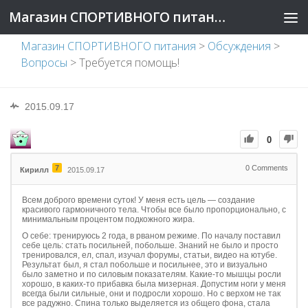
Магазин СПОРТИВНОГО питания
Магазин СПОРТИВНОГО питания
>
Обсуждения
>
Вопросы
>
Требуется помощь!
2015.09.17
0
7
0
Comments
Кирилл
2015.09.17
Всем доброго времени суток! У меня есть цель — создание
красивого гармоничного тела. Чтобы все было пропорционально, с
минимальным процентом подкожного жира.
О себе: тренируюсь 2 года, в рваном режиме. По началу поставил
себе цель: стать посильней, побольше. Знаний не было и просто
тренировался, ел, спал, изучал форумы, статьи, видео на ютубе.
Результат был, я стал побольше и посильнее, это и визуально
было заметно и по силовым показателям. Какие-то мышцы росли
хорошо, в каких-то прибавка была мизерная. Допустим ноги у меня
всегда были сильные, они и подросли хорошо. Но с верхом не так
все радужно. Спина только выделяется из общего фона, стала