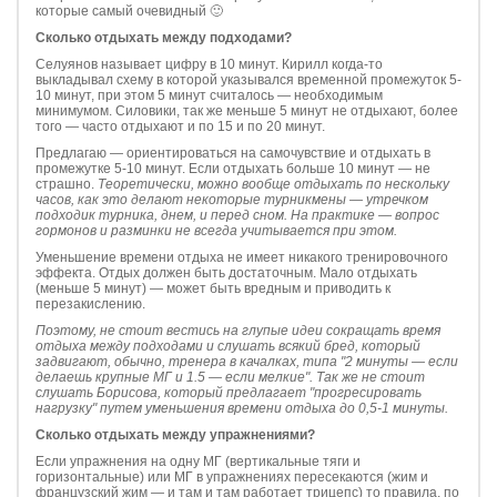
которые самый очевидный 🙂
Сколько отдыхать между подходами?
Селуянов называет цифру в 10 минут. Кирилл когда-то
выкладывал схему в которой указывался временной промежуток 5-
10 минут, при этом 5 минут считалось — необходимым
минимумом. Силовики, так же меньше 5 минут не отдыхают, более
того — часто отдыхают и по 15 и по 20 минут.
Предлагаю — ориентироваться на самочувствие и отдыхать в
промежутке 5-10 минут. Если отдыхать больше 10 минут — не
страшно.
Теоретически, можно вообще отдыхать по нескольку
часов, как это делают некоторые турникмены — утречком
подходик турника, днем, и перед сном. На практике — вопрос
гормонов и разминки не всегда учитывается при этом.
Уменьшение времени отдыха не имеет никакого тренировочного
эффекта. Отдых должен быть достаточным. Мало отдыхать
(меньше 5 минут) — может быть вредным и приводить к
перезакислению.
Поэтому, не стоит вестись на глупые идеи сокращать время
отдыха между подходами и слушать всякий бред, который
задвигают, обычно, тренера в качалках, типа "2 минуты — если
делаешь крупные МГ и 1.5 — если мелкие". Так же не стоит
слушать Борисова, который предлагает "прогресировать
нагрузку" путем уменьшения времени отдыха до 0,5-1 минуты.
Сколько отдыхать между упражнениями?
Если упражнения на одну МГ (вертикальные тяги и
горизонтальные) или МГ в упражнениях пересекаются (жим и
французский жим — и там и там работает трицепс) то правила, по