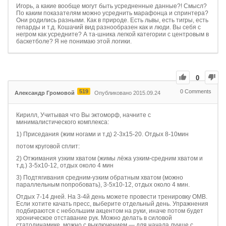
Игорь, а какие вообще могут быть усредненные данные?! Смысл?
По каким показателям можно усреднить марафонца и спринтера?
Они родились разными. Как в природе. Есть львы, есть тигры, есть
гепарды и т.д. Кошачий вид разнообразен как и люди. Вы себя с
негром как усредните? А та-шника легкой категории с центровым в
баскетболе? Я не понимаю этой логики.
0
519
0
Comments
Александр Громовой
Опубликовано 2015.09.24
Кирилл, Учитывая что Вы эктоморф, начните с
минималистического комплекса:
1) Приседания (жим ногами и т.д) 2-3х15-20. Отдых 8-10мин
потом круговой сплит:
2) Отжимания узким хватом (жимы лёжа узким-средним хватом и
т.д.) 3-5х10-12, отдых около 4 мин
3) Подтягивания средним-узким обратным хватом (можно
параллельным попробовать), 3-5х10-12, отдых около 4 мин.
Отдых 7-14 дней. На 3-4й день можете провести тренировку ОМВ.
Если хотите качать пресс, выберите отдельный день. Упражнения
подбираются с небольшим акцентом на руки, иначе потом будет
хроническое отставание рук. Можно делать в силовой
статодинамике, можно с выключением — для начала лучше с