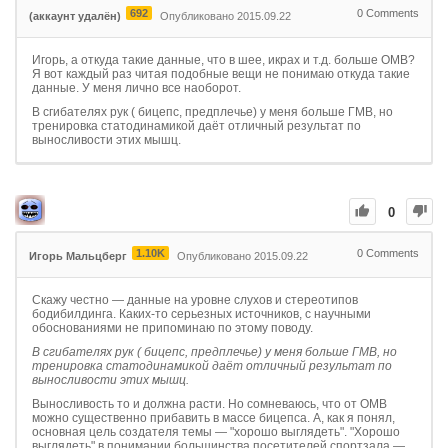
692
0
Comments
(аккаунт удалён)
Опубликовано 2015.09.22
Игорь, а откуда такие данные, что в шее, икрах и т.д. больше ОМВ?
Я вот каждый раз читая подобные вещи не понимаю откуда такие
данные. У меня лично все наоборот.
В сгибателях рук ( бицепс, предплечье) у меня больше ГМВ, но
тренировка статодинамикой даёт отличный результат по
выносливости этих мышц.
0
1.10K
0
Comments
Игорь Мальцберг
Опубликовано 2015.09.22
Скажу честно — данные на уровне слухов и стереотипов
бодибилдинга. Каких-то серьезных источников, с научными
обоснованиями не припоминаю по этому поводу.
В сгибателях рук ( бицепс, предплечье) у меня больше ГМВ, но
тренировка статодинамикой даёт отличный результат по
выносливости этих мышц.
Выносливость то и должна расти. Но сомневаюсь, что от ОМВ
можно существенно прибавить в массе бицепса. А, как я понял,
основная цель создателя темы — "хорошо выглядеть". "Хорошо
выглядеть" в понимании большинства посетителей спортзала —