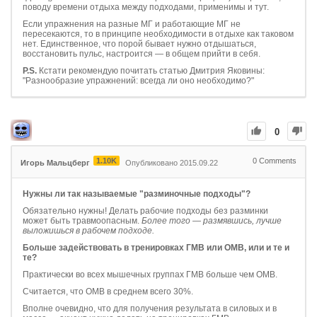
поводу времени отдыха между подходами, применимы и тут.
Если упражнения на разные МГ и работающие МГ не
пересекаются, то в принципе необходимости в отдыхе как таковом
нет. Единственное, что порой бывает нужно отдышаться,
восстановить пульс, настроится — в общем прийти в себя.
P.S.
Кстати рекомендую почитать статью Дмитрия Яковины:
"Разнообразие упражнений: всегда ли оно необходимо?"
0
1.10K
0
Comments
Игорь Мальцберг
Опубликовано 2015.09.22
Нужны ли так называемые "разминочные подходы"?
Обязательно нужны! Делать рабочие подходы без разминки
может быть травмоопасным.
Более того — размявшись, лучше
выложишься в рабочем подходе.
Больше задействовать в тренировках ГМВ или ОМВ, или и те и
те?
Практически во всех мышечных группах ГМВ больше чем ОМВ.
Считается, что ОМВ в среднем всего 30%.
Вполне очевидно, что для получения результата в силовых и в