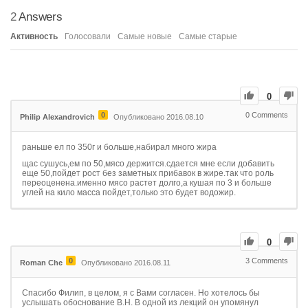
2
Answers
Активность
Голосовали
Самые новые
Самые старые
0
0
0
Comments
Philip Alexandrovich
Опубликовано 2016.08.10
раньше ел по 350г и больше,набирал много жира
щас сушусь,ем по 50,мясо держится.сдается мне если добавить
еще 50,пойдет рост без заметных прибавок в жире.так что роль
переоценена.именно мясо растет долго,а кушая по 3 и больше
углей на кило масса пойдет,только это будет водожир.
0
0
3
Comments
Roman Che
Опубликовано 2016.08.11
Спасибо Филип, в целом, я с Вами согласен. Но хотелось бы
услышать обоснование В.Н. В одной из лекций он упомянул