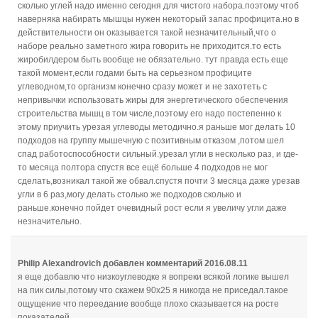
сколько углей надо именно сегодня для чистого набора.поэтому чтоб
наверняка набирать мышцы нужен некоторый запас профицита.но в
действительности он оказывается такой незначительный,что о
наборе реально заметного жира говорить не приходится.то есть
жиробилдером быть вообще не обязательно. тут правда есть еще
такой момент,если годами быть на серьезном профиците
углеводном,то организм конечно сразу может и не захотеть с
непривычки использовать жиры для энергетического обеспечения
строительства мышц в том числе,поэтому его надо постепенно к
этому приучить урезая углеводы методично.я раньше мог делать 10
подходов на группу мышечную с позитивным отказом ,потом шел
спад работоспособности сильный.урезал угли в несколько раз, и где-
то месяца полтора спустя все ещё больше 4 подходов не мог
сделать,возникал такой же обвал.спустя почти 3 месяца даже урезав
угли в 6 раз,могу делать столько же подходов сколько и
раньше.конечно пойдет очевидный рост если я увеличу угли даже
незначительно.
Philip Alexandrovich
добавлен комментарий
2016.08.11
я еще добавлю что низкоуглеводке я вопреки всякой логике вышел
на пик силы,потому что скажем 90х25 я никогда не приседал.такое
ощущение что переедание вообще плохо сказывается на росте
показателей.