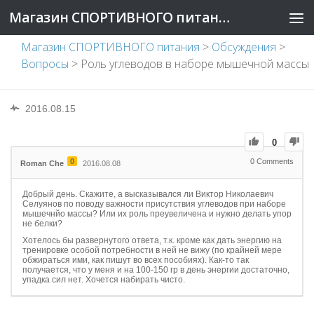
Магазин СПОРТИВНОГО питания
Магазин СПОРТИВНОГО питания
>
Обсуждения
>
Вопросы
>
Роль углеводов в наборе мышечной массы
2016.08.15
0
0
0
Comments
Roman Che
2016.08.08
Добрый день. Скажите, а высказывался ли Виктор Николаевич
Селуянов по поводу важности присутствия углеводов при наборе
мышечнйо массы? Или их роль преувеличена и нужно делать упор
не белки?
Хотелось бы развернутого ответа, т.к. кроме как дать энергию на
тренировке особой потребности в ней не вижу (по крайней мере
обжираться ими, как пишут во всех пособиях). Как-то так
получается, что у меня и на 100-150 гр в день энергии достаточно,
упадка сил нет. Хочется набирать чисто.