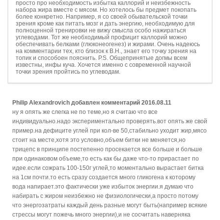
просто про необходимость избытка каллорий и неизбежность
набора жира вместе с мясом. Но хотелось бы предмет покопать
более конкретно. Например, я со своей обывательской точки
зрения кроме как питать мозг и дать энергию, необходимую для
полноценной тренировки не вижу смысла особо нажираться
углеводами. Тот же необходимый профицит каллорий можно
обеспечивать белками (глюконеогенез) и жирами. Очень надеюсь
на комментарии тех, кто близок к В.Н., знает его точку зрения на
топик и способоен пояснить. P.S. Общепринятые догмы всем
известны, инфы куча. Хочется именно с современной научной
точки зрения пройтись по углеводам.
Philip Alexandrovich
добавлен комментарий
2016.08.11
ну я опять же слегка не по теме,но я считаю что все
индивидуально.надо экспериментально проверять.вот опять же свой
пример.на дефиците углей при кол-ве 50,стабильно уходит жир,мясо
стоит на месте,хотя это условно,объем битки не меняется,но
трицепс в принципе постепенно просекается все больше и больше
при одинаковом объеме,то есть как бы даже что-то прирастает по
идее.если сожрать 100-150г углей,то моментально вырастает битка
на 1см почти.то есть сразу создается много гликогена к которому
вода напирает.это фактически уже избыток энергии.я думаю что
набирать с жиром неизбежно не физиологически,а просто потому
что энергозатраты каждый день разные могут быть(например всякие
стрессы могут пожечь много энергии),и не сосчитать наверняка